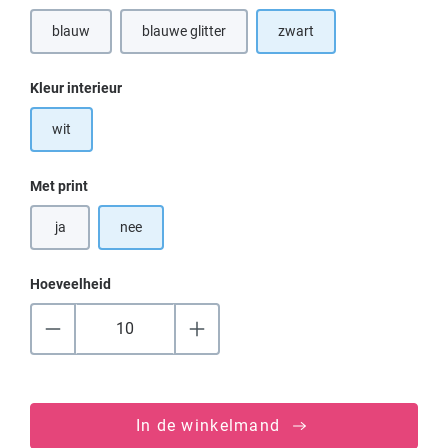
blauw
blauwe glitter
zwart
Selecteer
Kleur interieur
wit
Selecteer
Met print
ja
nee
Hoeveelheid
In de winkelmand