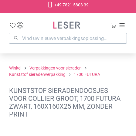
+49 7821 5803 39
hoofdinhoud
Winkel
Verpakkingen voor sieraden
Kunststof sieradenverpakking
1700 FUTURA
KUNSTSTOF SIERADENDOOSJES
VOOR COLLIER GROOT, 1700 FUTURA
ZWART, 160X160X25 MM, ZONDER
PRINT
Afbeeldingengalerij overslaan