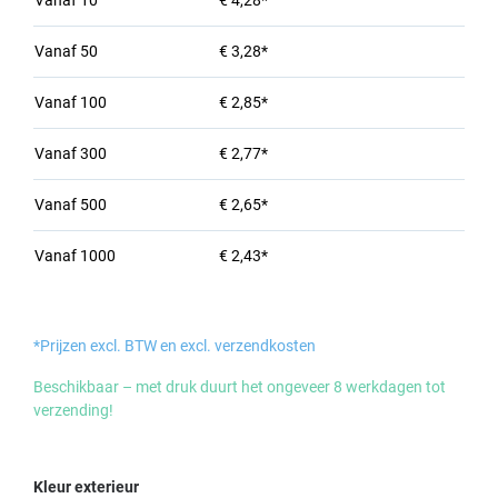
Vanaf
10
€ 4,28*
Vanaf
50
€ 3,28*
Vanaf
100
€ 2,85*
Vanaf
300
€ 2,77*
Vanaf
500
€ 2,65*
Vanaf
1000
€ 2,43*
*Prijzen excl. BTW en excl. verzendkosten
Beschikbaar – met druk duurt het ongeveer 8 werkdagen tot
verzending!
Selecteer
Kleur exterieur