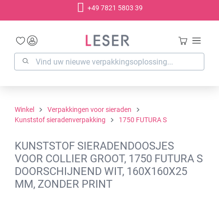
+49 7821 5803 39
hoofdinhoud
Winkel
Verpakkingen voor sieraden
Kunststof sieradenverpakking
1750 FUTURA S
KUNSTSTOF SIERADENDOOSJES
VOOR COLLIER GROOT, 1750 FUTURA S
DOORSCHIJNEND WIT, 160X160X25
MM, ZONDER PRINT
Afbeeldingengalerij overslaan