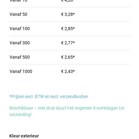
Vanaf
10
€ 4,28*
Vanaf
50
€ 3,28*
Vanaf
100
€ 2,85*
Vanaf
300
€ 2,77*
Vanaf
500
€ 2,65*
Vanaf
1000
€ 2,43*
*Prijzen excl. BTW en excl. verzendkosten
Beschikbaar – met druk duurt het ongeveer 8 werkdagen tot
verzending!
Selecteer
Kleur exterieur