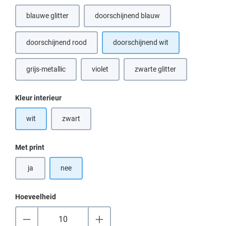
blauwe glitter
doorschijnend blauw
doorschijnend rood
doorschijnend wit
grijs-metallic
violet
zwarte glitter
(Deze optie is momenteel niet beschikbaar.)
(Deze optie is momenteel n
Selecteer
Kleur interieur
wit
zwart
(Deze optie is momenteel niet beschikbaar.)
Selecteer
Met print
ja
nee
Hoeveelheid