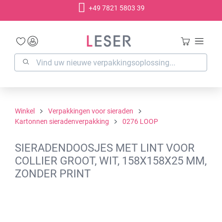
+49 7821 5803 39
hoofdinhoud
Winkel
Verpakkingen voor sieraden
Kartonnen sieradenverpakking
0276 LOOP
SIERADENDOOSJES MET LINT VOOR
COLLIER GROOT, WIT, 158X158X25 MM,
ZONDER PRINT
Afbeeldingengalerij overslaan