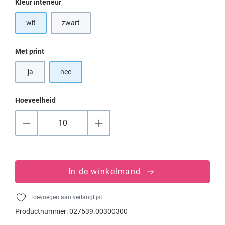
Selecteer
Kleur interieur
wit
zwart
(Deze optie is momenteel niet beschikbaar.)
Selecteer
Met print
ja
nee
Hoeveelheid
In de winkelmand
Toevoegen aan verlanglijst
Productnummer:
027639.00300300