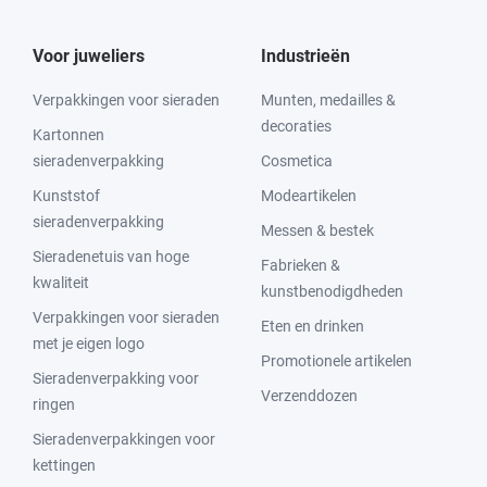
Voor juweliers
Industrieën
Verpakkingen voor sieraden
Munten, medailles &
decoraties
Kartonnen
sieradenverpakking
Cosmetica
Kunststof
Modeartikelen
sieradenverpakking
Messen & bestek
Sieradenetuis van hoge
Fabrieken &
kwaliteit
kunstbenodigdheden
Verpakkingen voor sieraden
Eten en drinken
met je eigen logo
Promotionele artikelen
Sieradenverpakking voor
Verzenddozen
ringen
Sieradenverpakkingen voor
kettingen