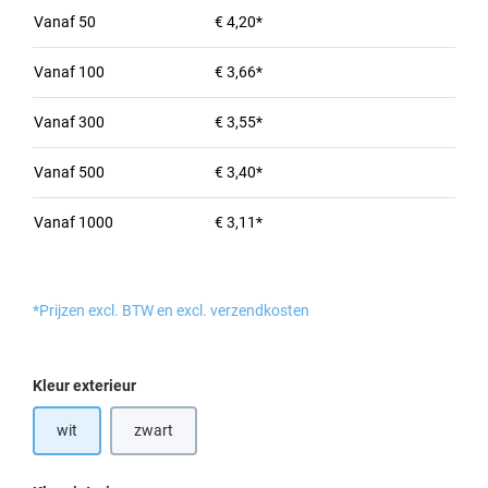
Vanaf
50
€ 4,20*
Vanaf
100
€ 3,66*
Vanaf
300
€ 3,55*
Vanaf
500
€ 3,40*
Vanaf
1000
€ 3,11*
*Prijzen excl. BTW en excl. verzendkosten
Selecteer
Kleur exterieur
wit
zwart
(Deze optie is momenteel niet beschikbaar.)