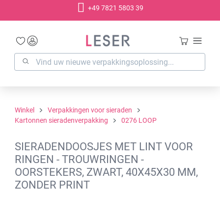
+49 7821 5803 39
hoofdinhoud
Winkel
Verpakkingen voor sieraden
Kartonnen sieradenverpakking
0276 LOOP
SIERADENDOOSJES MET LINT VOOR
RINGEN - TROUWRINGEN -
OORSTEKERS, ZWART, 40X45X30 MM,
ZONDER PRINT
Afbeeldingengalerij overslaan