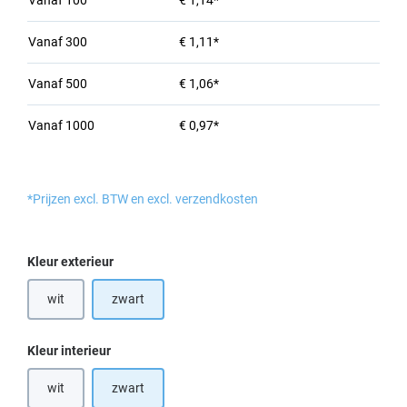
Vanaf
100
€ 1,14*
Vanaf
300
€ 1,11*
Vanaf
500
€ 1,06*
Vanaf
1000
€ 0,97*
*Prijzen excl. BTW en excl. verzendkosten
Selecteer
Kleur exterieur
wit
zwart
(Deze optie is momenteel niet beschikbaar.)
Selecteer
Kleur interieur
wit
zwart
(Deze optie is momenteel niet beschikbaar.)