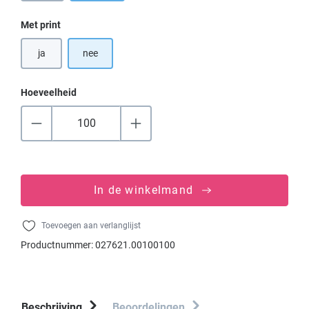
Selecteer
Met print
ja
nee
Hoeveelheid
In de winkelmand
Toevoegen aan verlanglijst
Productnummer:
027621.00100100
Beschrijving
Beoordelingen