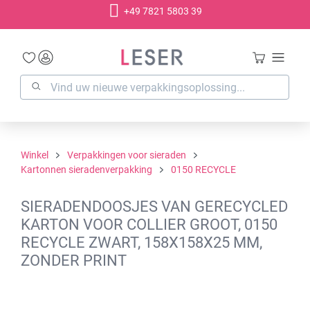
+49 7821 5803 39
hoofdinhoud
Winkel
Verpakkingen voor sieraden
Kartonnen sieradenverpakking
0150 RECYCLE
SIERADENDOOSJES VAN GERECYCLED
KARTON VOOR COLLIER GROOT, 0150
RECYCLE ZWART, 158X158X25 MM,
ZONDER PRINT
Afbeeldingengalerij overslaan