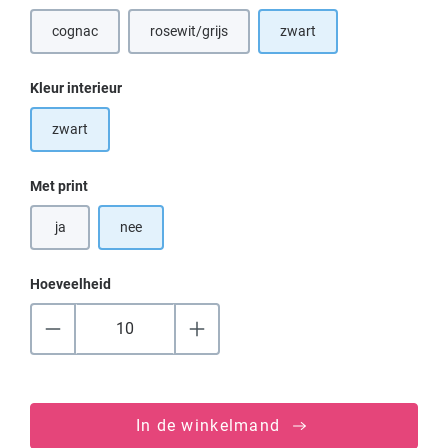
cognac
rosewit/grijs
zwart
Selecteer
Kleur interieur
zwart
Selecteer
Met print
ja
nee
Hoeveelheid
In de winkelmand