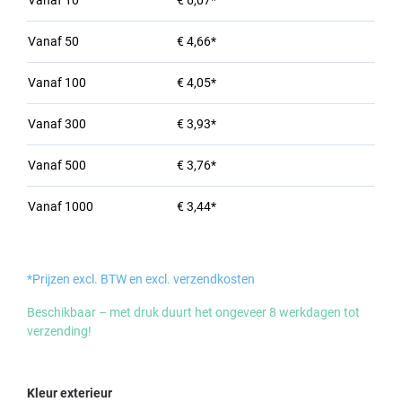
Vanaf
10
€ 6,07*
Vanaf
50
€ 4,66*
Vanaf
100
€ 4,05*
Vanaf
300
€ 3,93*
Vanaf
500
€ 3,76*
Vanaf
1000
€ 3,44*
*Prijzen excl. BTW en excl. verzendkosten
Beschikbaar – met druk duurt het ongeveer 8 werkdagen tot
verzending!
Selecteer
Kleur exterieur