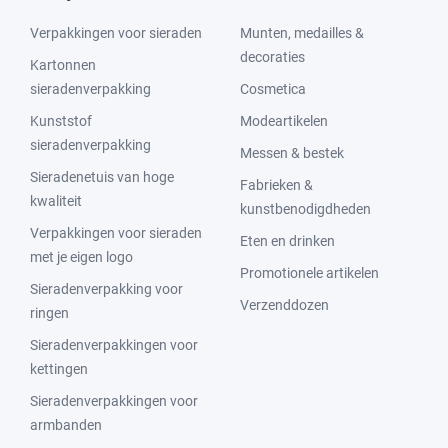
Verpakkingen voor sieraden
Munten, medailles &
decoraties
Kartonnen
sieradenverpakking
Cosmetica
Kunststof
Modeartikelen
sieradenverpakking
Messen & bestek
Sieradenetuis van hoge
Fabrieken &
kwaliteit
kunstbenodigdheden
Verpakkingen voor sieraden
Eten en drinken
met je eigen logo
Promotionele artikelen
Sieradenverpakking voor
Verzenddozen
ringen
Sieradenverpakkingen voor
kettingen
Sieradenverpakkingen voor
armbanden