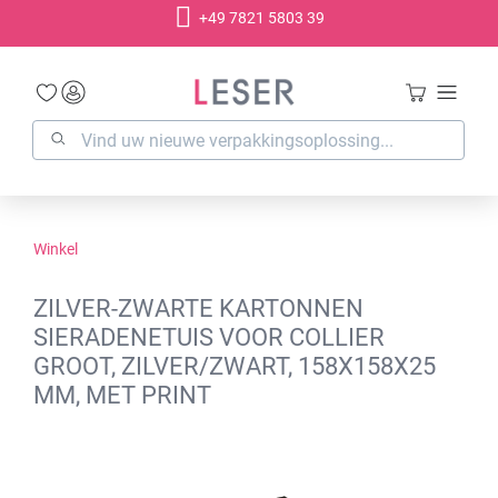
+49 7821 5803 39
hoofdinhoud
Winkel
ZILVER-ZWARTE KARTONNEN
SIERADENETUIS VOOR COLLIER
GROOT, ZILVER/ZWART, 158X158X25
MM, MET PRINT
Afbeeldingengalerij overslaan