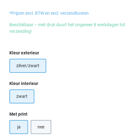
*Prijzen excl. BTW en excl. verzendkosten
Beschikbaar – met druk duurt het ongeveer 8 werkdagen tot
verzending!
Selecteer
Kleur exterieur
zilver/zwart
Selecteer
Kleur interieur
zwart
Selecteer
Met print
ja
nee