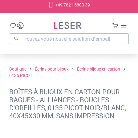
+49 7821 5803 39
tenu principal
Boutique
Écrins pour bijoux
Écrins bijoux en carton
0135 PICOT
BOÎTES À BIJOUX EN CARTON POUR
BAGUES - ALLIANCES - BOUCLES
D'OREILLES, 0135 PICOT NOIR/BLANC,
40X45X30 MM, SANS IMPRESSION
Ignorer la galerie d'images