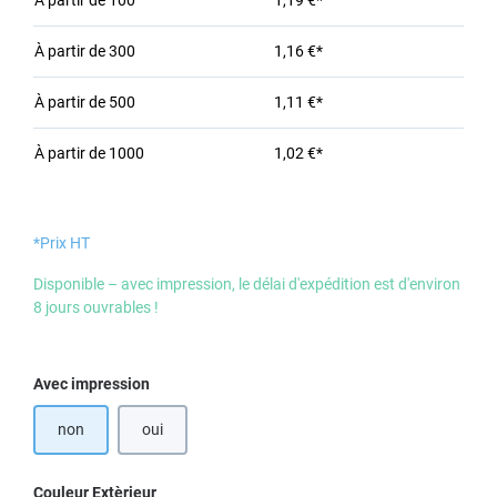
À partir de
100
1,19 €*
À partir de
300
1,16 €*
À partir de
500
1,11 €*
À partir de
1000
1,02 €*
*Prix HT
Disponible – avec impression, le délai d'expédition est d'environ
8 jours ouvrables !
Sélectionnez
Avec impression
non
oui
Sélectionnez
Couleur Extèrieur