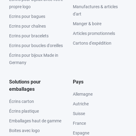
propre logo
Manufactures & articles
d'art
Ecrins pour bagues
Manger & boire
Ecrins pour chaînes
Articles promotionnels
Ecrins pour bracelets
Cartons d'expédition
Ecrins pour boucles d'oreilles
Écrins pour bijoux Made in
Germany
Solutions pour
Pays
emballages
Allemagne
Écrins carton
Autriche
Écrins plastique
Suisse
Emballages haut de gamme
France
Boites avec logo
Espagne