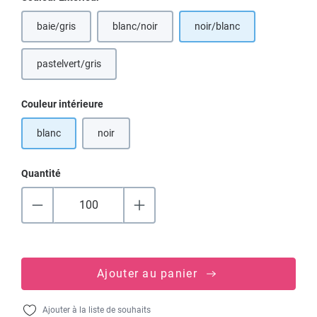
baie/gris
blanc/noir
noir/blanc
(Cette option n'est pas disponible pour le moment.)
(Cette option n'est pas disponible pour le mome
pastelvert/gris
(Cette option n'est pas disponible pour le moment.)
Sélectionnez
Couleur intérieure
blanc
noir
(Cette option n'est pas disponible pour le moment.)
Quantité
Ajouter au panier
Ajouter à la liste de souhaits