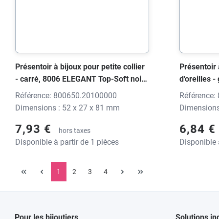
Présentoir à bijoux pour petite collier
Présentoir 
- carré, 8006 ELEGANT Top-Soft noir,
d'oreilles 
52x27x81 mm, sans impression
ELEGANT To
Référence: 800650.20100000
Référence:
mm, sans 
Dimensions : 52 x 27 x 81 mm
Dimensions
7,93 €
6,84 €
hors taxes
Disponible à partir de 1 pièces
Disponible 
1
2
3
4
Pour les bijoutiers
Solutions in