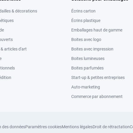
ailles & décorations
Écrins carton
étiques
Écrins plastique
ode
Emballages haut de gamme
ouverts
Boites avec logo
 articles d'art
Boites avec impression
e
Boites lumineuses
tionnels
Boites parfumées
dition
Start-up & petites entreprises
Auto-marketing
Commerce par abonnement
n des données
Paramètres cookies
Mentions légales
Droit de rétractation
C