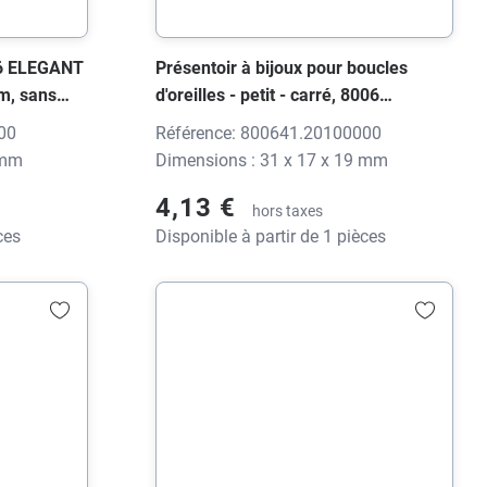
06 ELEGANT
Présentoir à bijoux pour boucles
m, sans
d'oreilles - petit - carré, 8006
ELEGANT Top-Soft noir, 31x17x19
00
Référence: 800641.20100000
mm, sans impression
 mm
Dimensions : 31 x 17 x 19 mm
4,13 €
hors taxes
ces
Disponible à partir de 1 pièces