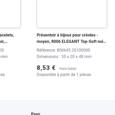
acelets,
Présentoir à bijoux pour créoles -
ir,
moyen, 8006 ELEGANT Top-Soft noir,
ession
35x20x48 mm, sans impression
00
Référence: 800645.20100000
0 mm
Dimensions : 35 x 20 x 48 mm
8,53 €
hors taxes
ces
Disponible à partir de 1 pièces
Pays