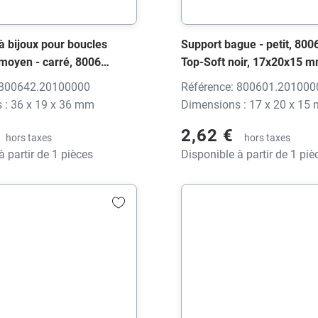
à bijoux pour boucles
Support bague - petit, 80
- moyen - carré, 8006
Top-Soft noir, 17x20x15 m
p-Soft noir, 36x19x36
impression
 800642.20100000
Référence: 800601.201000
impression
 : 36 x 19 x 36 mm
Dimensions : 17 x 20 x 15
2,62 €
hors taxes
hors taxes
à partir de 1 pièces
Disponible à partir de 1 piè