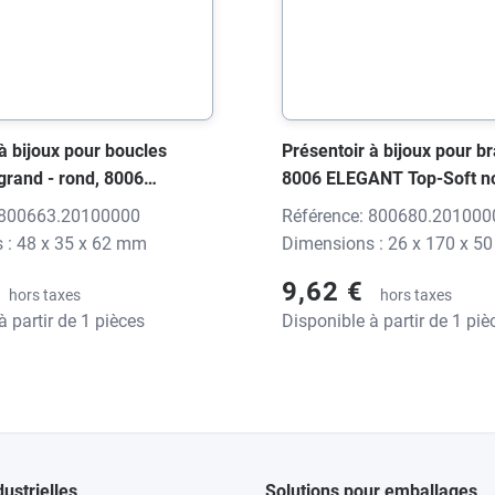
à bijoux pour boucles
Présentoir à bijoux pour br
- grand - rond, 8006
8006 ELEGANT Top-Soft no
p-Soft noir, 48x35x62
26x170x50 mm, sans impr
 800663.20100000
Référence: 800680.201000
impression
 : 48 x 35 x 62 mm
Dimensions : 26 x 170 x 5
9,62 €
hors taxes
hors taxes
à partir de 1 pièces
Disponible à partir de 1 piè
dustrielles
Solutions pour emballages