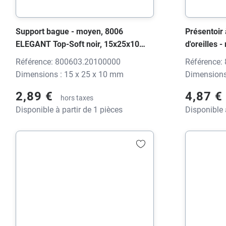
Support bague - moyen, 8006
Présentoir 
ELEGANT Top-Soft noir, 15x25x10
d'oreilles 
mm, sans impression
ELEGANT To
Référence: 800603.20100000
Référence:
mm, sans 
Dimensions : 15 x 25 x 10 mm
Dimensions
2,89 €
4,87 €
hors taxes
Disponible à partir de 1 pièces
Disponible 