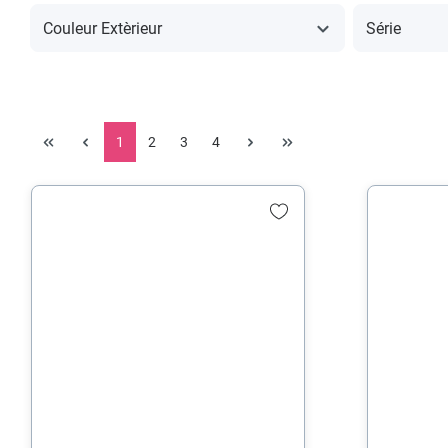
Couleur Extèrieur
Série
1
2
3
4