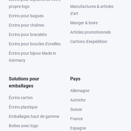
propre logo
Manufactures & articles
d'art
Ecrins pour bagues
Manger & boire
Ecrins pour chaînes
Articles promotionnels
Ecrins pour bracelets
Cartons d'expédition
Ecrins pour boucles d'oreilles
Écrins pour bijoux Made in
Germany
Solutions pour
Pays
emballages
Allemagne
Écrins carton
Autriche
Écrins plastique
Suisse
Emballages haut de gamme
France
Boites avec logo
Espagne