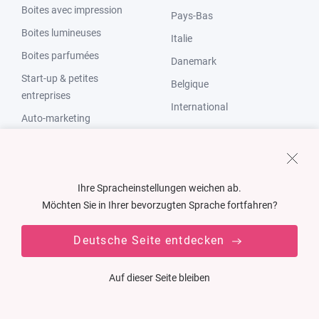
Boites avec impression
Pays-Bas
Boites lumineuses
Italie
Boites parfumées
Danemark
Start-up & petites
Belgique
entreprises
International
Auto-marketing
Commerce par abonnement
Ihre Spracheinstellungen weichen ab.
Möchten Sie in Ihrer bevorzugten Sprache fortfahren?
Conditions générales de vente
Protection des données
Deutsche Seite entdecken
Paramètres cookies
Auf dieser Seite bleiben
Mentions légales
Droit de rétractation