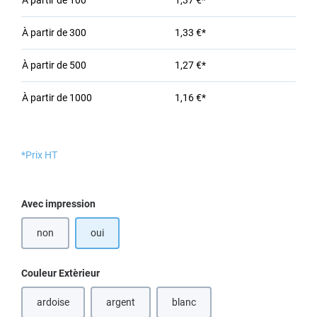
À partir de
100
1,37 €*
À partir de
300
1,33 €*
À partir de
500
1,27 €*
À partir de
1000
1,16 €*
*Prix HT
Sélectionnez
Avec impression
non
oui
Sélectionnez
Couleur Extèrieur
ardoise
argent
blanc
(Cette option n'est pas disponible 