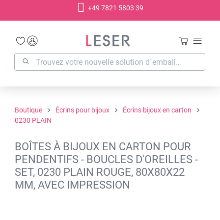
+49 7821 5803 39
tenu principal
Boutique
Écrins pour bijoux
Écrins bijoux en carton
0230 PLAIN
BOÎTES À BIJOUX EN CARTON POUR
PENDENTIFS - BOUCLES D'OREILLES -
SET, 0230 PLAIN ROUGE, 80X80X22
MM, AVEC IMPRESSION
Ignorer la galerie d'images