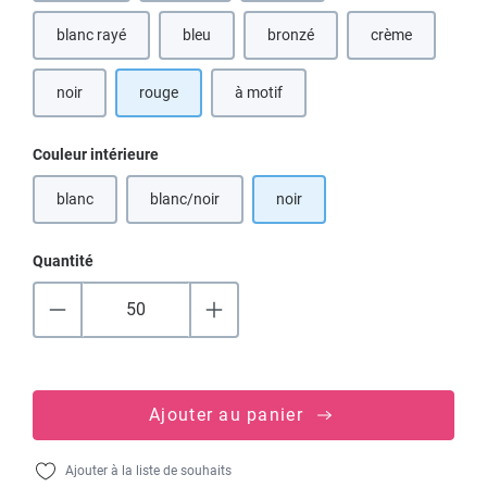
blanc rayé
bleu
bronzé
crème
(Cette option n'est pas disponible pour le moment
(Cette option n'est pas disponibl
(Cette option n'
noir
rouge
à motif
Sélectionnez
Couleur intérieure
blanc
blanc/noir
noir
(Cette option n'est pas disponible pour le moment.)
(Cette option n'est pas disponible pour le moment.)
Quantité
Ajouter au panier
Ajouter à la liste de souhaits