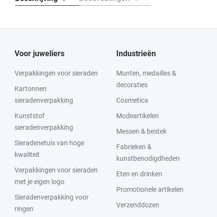
Voor juweliers
Industrieën
Verpakkingen voor sieraden
Munten, medailles &
decoraties
Kartonnen
sieradenverpakking
Cosmetica
Kunststof
Modeartikelen
sieradenverpakking
Messen & bestek
Sieradenetuis van hoge
Fabrieken &
kwaliteit
kunstbenodigdheden
Verpakkingen voor sieraden
Eten en drinken
met je eigen logo
Promotionele artikelen
Sieradenverpakking voor
Verzenddozen
ringen