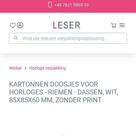
+49 7821 5803 39
hoofdinhoud
Winkel
Horloge verpakking
KARTONNEN DOOSJES VOOR
HORLOGES - RIEMEN - DASSEN, WIT,
85X85X60 MM, ZONDER PRINT
Afbeeldingengalerij overslaan