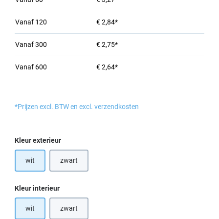
Vanaf
120
€ 2,84*
Vanaf
300
€ 2,75*
Vanaf
600
€ 2,64*
*Prijzen excl. BTW en excl. verzendkosten
Selecteer
Kleur exterieur
wit
zwart
(Deze optie is momenteel niet beschikbaar.)
Selecteer
Kleur interieur
wit
zwart
(Deze optie is momenteel niet beschikbaar.)