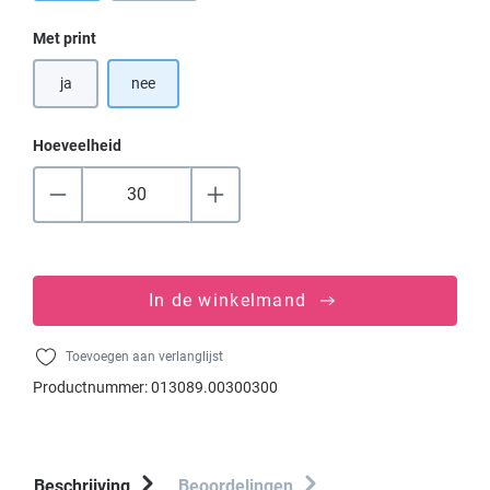
Selecteer
Met print
ja
nee
Hoeveelheid
In de winkelmand
Toevoegen aan verlanglijst
Productnummer:
013089.00300300
Beschrijving
Beoordelingen