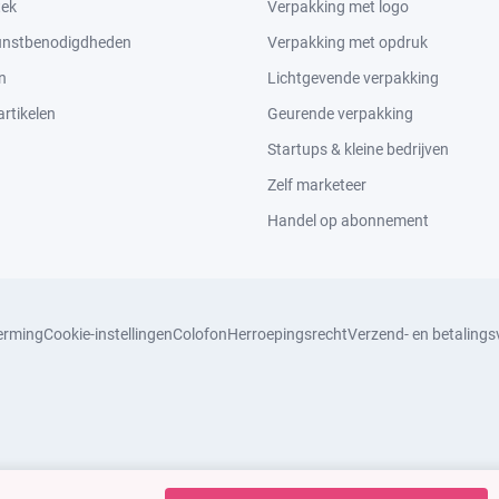
tek
Verpakking met logo
kunstbenodigdheden
Verpakking met opdruk
n
Lichtgevende verpakking
rtikelen
Geurende verpakking
Startups & kleine bedrijven
Zelf marketeer
Handel op abonnement
erming
Cookie-instellingen
Colofon
Herroepingsrecht
Verzend- en betaling