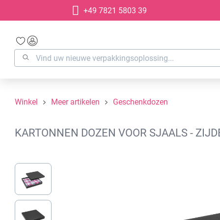
+49 7821 5803 39
oekopdracht
Ga naar de hoofdnavigatie
Winkel
Meer artikelen
Geschenkdozen
KARTONNEN DOZEN VOOR SJAALS - ZIJDE
Afbeeldingengalerij overslaan