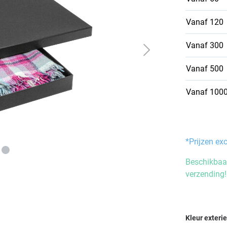
Vanaf
120
Vanaf
300
Vanaf
500
Vanaf
100
*Prijzen ex
Beschikbaar
verzending!
Selecteer
Kleur exteri