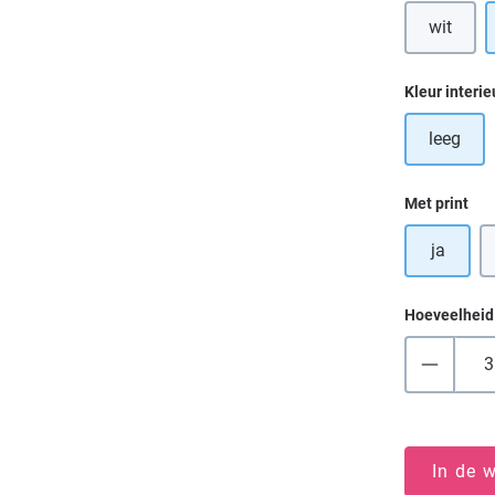
wit
Selecteer
Kleur interie
leeg
Selecteer
Met print
ja
Hoeveelheid
In de 