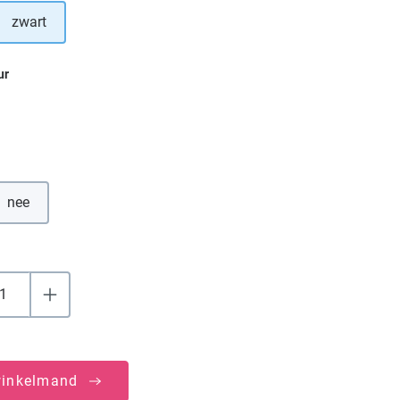
zwart
ur
nee
winkelmand