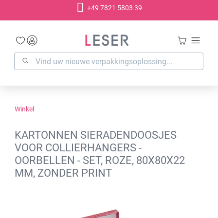
+49 7821 5803 39
hoofdinhoud
Winkel
KARTONNEN SIERADENDOOSJES
VOOR COLLIERHANGERS -
OORBELLEN - SET, ROZE, 80X80X22
MM, ZONDER PRINT
Afbeeldingengalerij overslaan