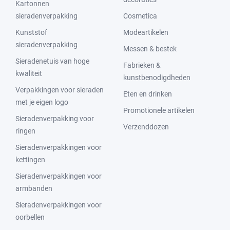
Kartonnen
sieradenverpakking
Cosmetica
Kunststof
Modeartikelen
sieradenverpakking
Messen & bestek
Sieradenetuis van hoge
Fabrieken &
kwaliteit
kunstbenodigdheden
Verpakkingen voor sieraden
Eten en drinken
met je eigen logo
Promotionele artikelen
Sieradenverpakking voor
Verzenddozen
ringen
Sieradenverpakkingen voor
kettingen
Sieradenverpakkingen voor
armbanden
Sieradenverpakkingen voor
oorbellen