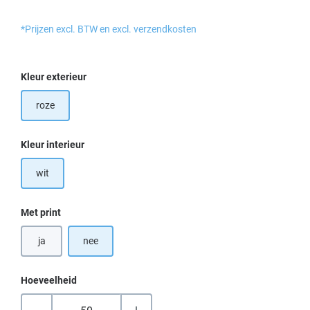
*Prijzen excl. BTW en excl. verzendkosten
Selecteer
Kleur exterieur
roze
Selecteer
Kleur interieur
wit
Selecteer
Met print
ja
nee
Hoeveelheid