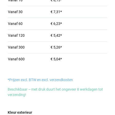
Vanaf
10
€ 8,13*
Vanaf
30
€ 7,31*
Vanaf
60
€ 6,23*
Vanaf
120
€ 5,42*
Vanaf
300
€ 5,26*
Vanaf
600
€ 5,04*
*Prijzen excl. BTW en excl. verzendkosten
Beschikbaar – met druk duurt het ongeveer 8 werkdagen tot
verzending!
Selecteer
Kleur exterieur