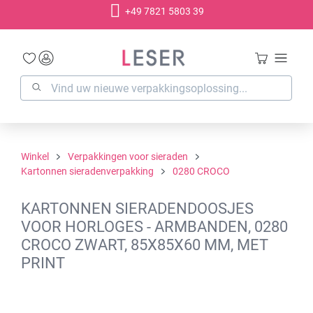
+49 7821 5803 39
hoofdinhoud
Winkel
Verpakkingen voor sieraden
Kartonnen sieradenverpakking
0280 CROCO
KARTONNEN SIERADENDOOSJES
VOOR HORLOGES - ARMBANDEN, 0280
CROCO ZWART, 85X85X60 MM, MET
PRINT
Afbeeldingengalerij overslaan