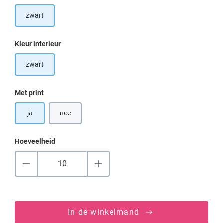
zwart
Selecteer
Kleur interieur
zwart
Selecteer
Met print
ja
nee
Hoeveelheid
In de winkelmand