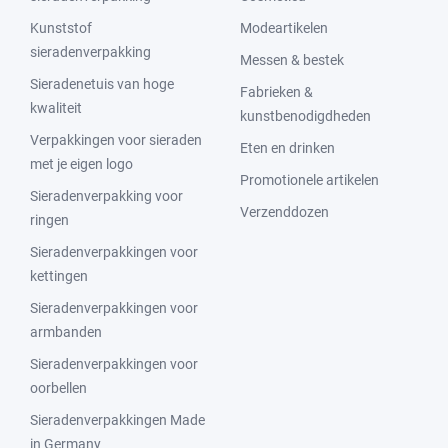
Kunststof
Modeartikelen
sieradenverpakking
Messen & bestek
Sieradenetuis van hoge
Fabrieken &
kwaliteit
kunstbenodigdheden
Verpakkingen voor sieraden
Eten en drinken
met je eigen logo
Promotionele artikelen
Sieradenverpakking voor
Verzenddozen
ringen
Sieradenverpakkingen voor
kettingen
Sieradenverpakkingen voor
armbanden
Sieradenverpakkingen voor
oorbellen
Sieradenverpakkingen Made
in Germany