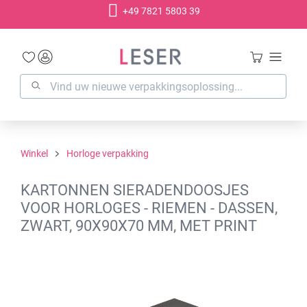
+49 7821 5803 39
hoofdinhoud
Winkel
Horloge verpakking
KARTONNEN SIERADENDOOSJES
VOOR HORLOGES - RIEMEN - DASSEN,
ZWART, 90X90X70 MM, MET PRINT
Afbeeldingengalerij overslaan