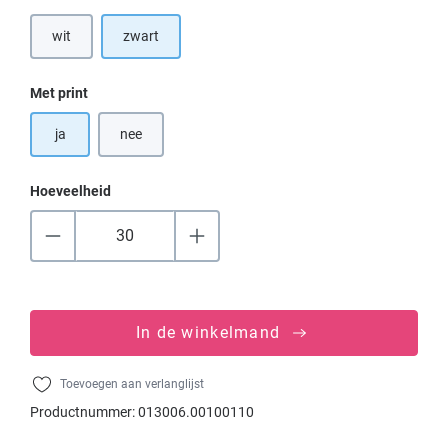
wit
zwart
(Deze optie is momenteel niet beschikbaar.)
Selecteer
Met print
ja
nee
Hoeveelheid
In de winkelmand
Toevoegen aan verlanglijst
Productnummer:
013006.00100110