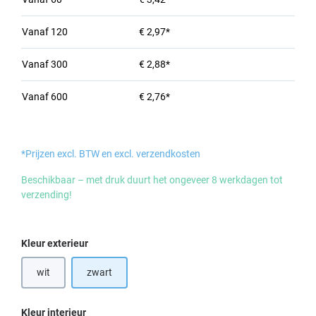
Vanaf
120
€ 2,97*
Vanaf
300
€ 2,88*
Vanaf
600
€ 2,76*
*Prijzen excl. BTW en excl. verzendkosten
Beschikbaar – met druk duurt het ongeveer 8 werkdagen tot
verzending!
Selecteer
Kleur exterieur
wit
zwart
(Deze optie is momenteel niet beschikbaar.)
Selecteer
Kleur interieur