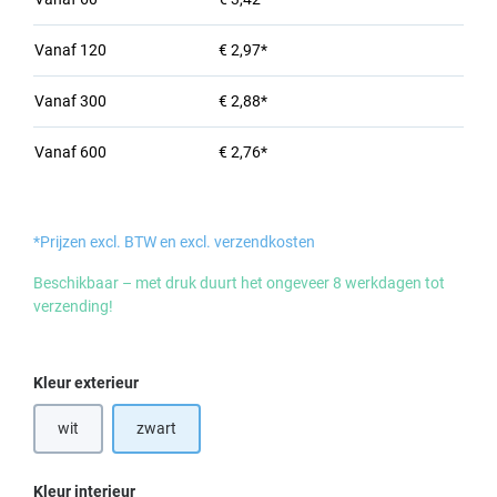
Vanaf
120
€ 2,97*
Vanaf
300
€ 2,88*
Vanaf
600
€ 2,76*
*Prijzen excl. BTW en excl. verzendkosten
Beschikbaar – met druk duurt het ongeveer 8 werkdagen tot
verzending!
Selecteer
Kleur exterieur
wit
zwart
(Deze optie is momenteel niet beschikbaar.)
Selecteer
Kleur interieur