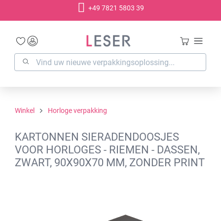
+49 7821 5803 39
hoofdinhoud
Winkel
Horloge verpakking
KARTONNEN SIERADENDOOSJES
VOOR HORLOGES - RIEMEN - DASSEN,
ZWART, 90X90X70 MM, ZONDER PRINT
Afbeeldingengalerij overslaan