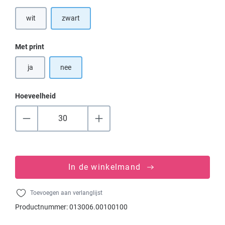
wit
zwart
(Deze optie is momenteel niet beschikbaar.)
Selecteer
Met print
ja
nee
Hoeveelheid
In de winkelmand
Toevoegen aan verlanglijst
Productnummer:
013006.00100100