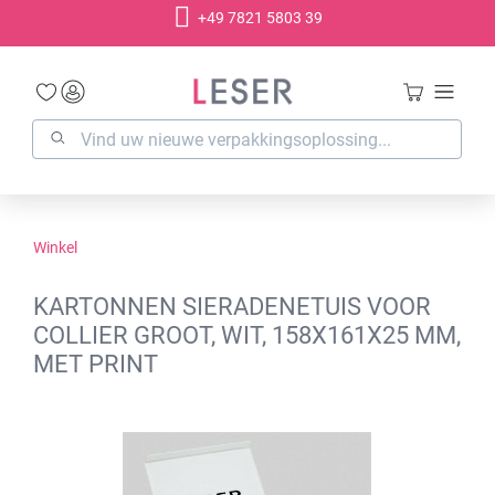
+49 7821 5803 39
hoofdinhoud
Winkel
KARTONNEN SIERADENETUIS VOOR
COLLIER GROOT, WIT, 158X161X25 MM,
MET PRINT
Afbeeldingengalerij overslaan