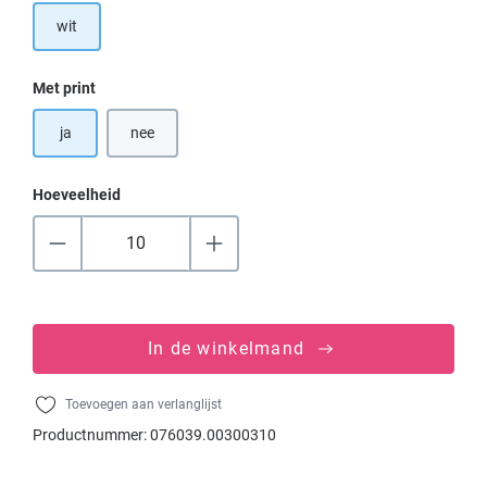
wit
Selecteer
Met print
ja
nee
Hoeveelheid
In de winkelmand
Toevoegen aan verlanglijst
Productnummer:
076039.00300310