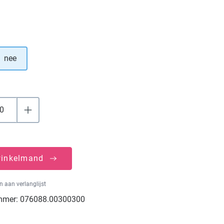
nee
winkelmand
 aan verlanglijst
mmer:
076088.00300300