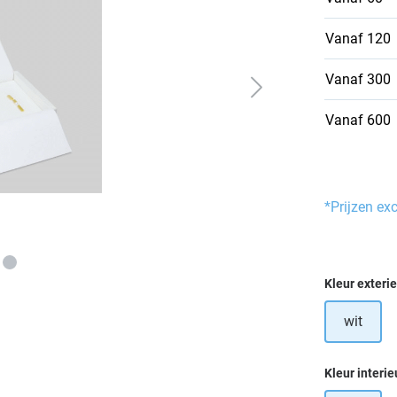
Vanaf
120
Vanaf
300
Vanaf
600
*Prijzen ex
Selecteer
Kleur exteri
wit
Selecteer
Kleur interie