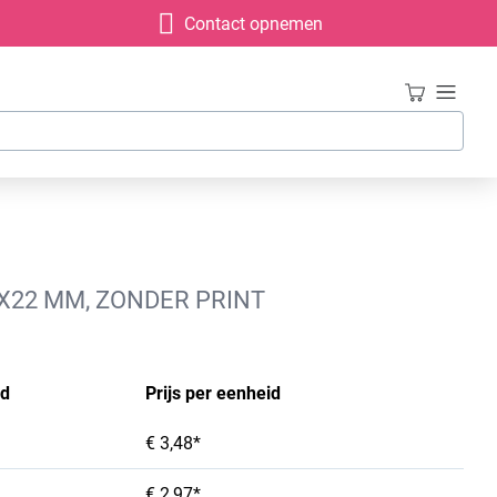
Contact opnemen
7X22 MM, ZONDER PRINT
id
Prijs per eenheid
€ 3,48*
€ 2,97*