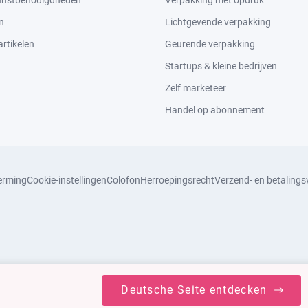
kunstbenodigdheden
Verpakking met opdruk
n
Lichtgevende verpakking
rtikelen
Geurende verpakking
Startups & kleine bedrijven
Zelf marketeer
Handel op abonnement
erming
Cookie-instellingen
Colofon
Herroepingsrecht
Verzend- en betaling
Deutsche Seite entdecken