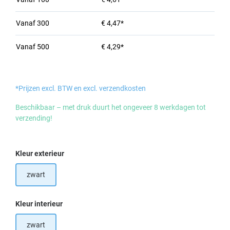
Vanaf
300
€ 4,47*
Vanaf
500
€ 4,29*
*Prijzen excl. BTW en excl. verzendkosten
Beschikbaar – met druk duurt het ongeveer 8 werkdagen tot
verzending!
Selecteer
Kleur exterieur
zwart
Selecteer
Kleur interieur
zwart