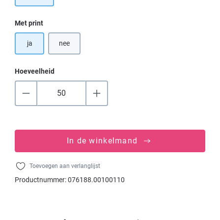
Selecteer
Met print
ja
nee
Hoeveelheid
In de winkelmand
Toevoegen aan verlanglijst
Productnummer:
076188.00100110