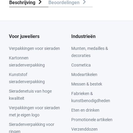
Beschrijving
Beoordelingen
Voor juweliers
Industrieën
Verpakkingen voor sieraden
Munten, medailles &
decoraties
Kartonnen
sieradenverpakking
Cosmetica
Kunststof
Modeartikelen
sieradenverpakking
Messen & bestek
Sieradenetuis van hoge
Fabrieken &
kwaliteit
kunstbenodigdheden
Verpakkingen voor sieraden
Eten en drinken
met je eigen logo
Promotionele artikelen
Sieradenverpakking voor
Verzenddozen
ringen