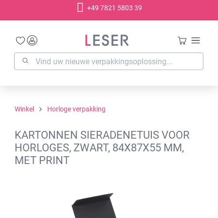
+49 7821 5803 39
hoofdinhoud
Winkel
Horloge verpakking
KARTONNEN SIERADENETUIS VOOR
HORLOGES, ZWART, 84X87X55 MM,
MET PRINT
Afbeeldingengalerij overslaan