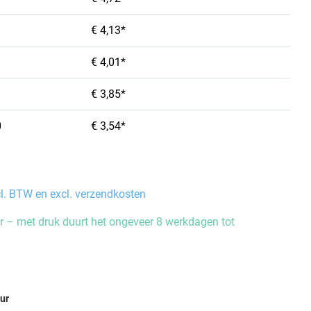
€ 4,13*
€ 4,01*
€ 3,85*
0
€ 3,54*
cl. BTW en excl. verzendkosten
 – met druk duurt het ongeveer 8 werkdagen tot
eur