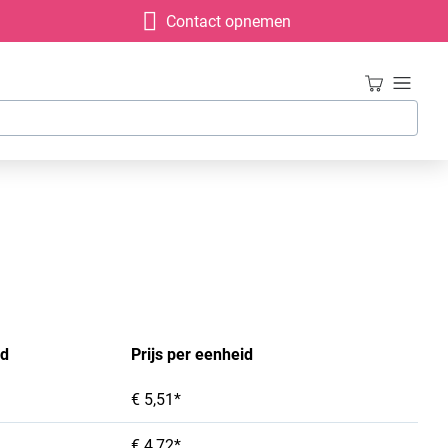
Contact opnemen
id
Prijs per eenheid
€ 5,51*
€ 4,72*