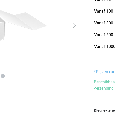
Vanaf
100
Vanaf
300
Vanaf
600
Vanaf
100
*Prijzen ex
Beschikbaar
verzending!
Selecteer
Kleur exteri