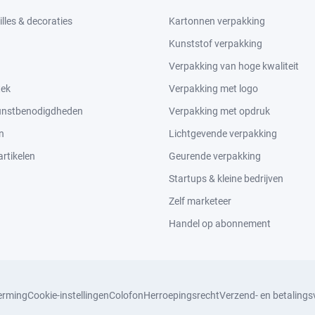
lles & decoraties
Kartonnen verpakking
Kunststof verpakking
Verpakking van hoge kwaliteit
tek
Verpakking met logo
kunstbenodigdheden
Verpakking met opdruk
n
Lichtgevende verpakking
rtikelen
Geurende verpakking
Startups & kleine bedrijven
Zelf marketeer
Handel op abonnement
erming
Cookie-instellingen
Colofon
Herroepingsrecht
Verzend- en betaling