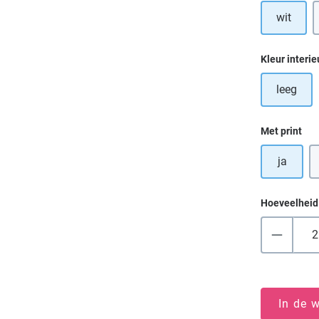
wit
Selecteer
Kleur interie
leeg
Selecteer
Met print
ja
Hoeveelheid
In de 