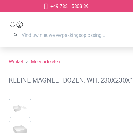
+49 7821 5803 39
oekopdracht
Ga naar de hoofdnavigatie
Winkel
Meer artikelen
KLEINE MAGNEETDOZEN, WIT, 230X230X1
Afbeeldingengalerij overslaan