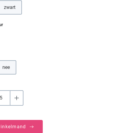
zwart
ur
nee
winkelmand