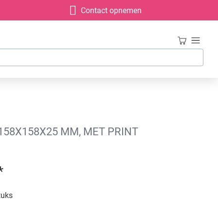
Contact opnemen
158X158X25 MM, MET PRINT
*
tuks