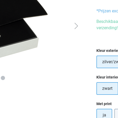
*Prijzen ex
Beschikbaar
verzending!
Selecteer
Kleur exteri
zilver/z
Selecteer
Kleur interie
zwart
Selecteer
Met print
ja