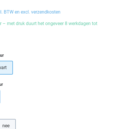
cl. BTW en excl. verzendkosten
 – met druk duurt het ongeveer 8 werkdagen tot
eur
wart
ur
nee