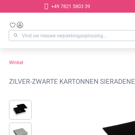
+49 7821 5803 39
oekopdracht
Ga naar de hoofdnavigatie
Winkel
ZILVER-ZWARTE KARTONNEN SIERADENET
Afbeeldingengalerij overslaan