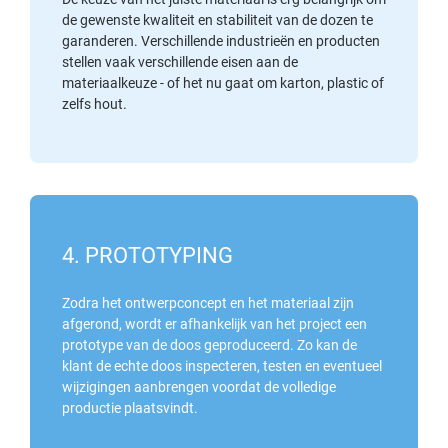
de gewenste kwaliteit en stabiliteit van de dozen te
garanderen. Verschillende industrieën en producten
stellen vaak verschillende eisen aan de
materiaalkeuze - of het nu gaat om karton, plastic of
zelfs hout.
4. PROTOTYPING
Zodra het ontwerpconcept en het materiaal zijn
afgerond, wordt er afhankelijk van het project een
prototype van de doos geproduceerd. Zo kan de
klant de echte doos inspecteren, testen en eventueel
wijzigingen aanbrengen voordat de volledige
productie plaatsvindt.