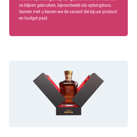
ze blijven gebruiken, bijvoorbeeld als opbergdoos.
Samen met u kiezen we de variant die bij uw product
en budget past.