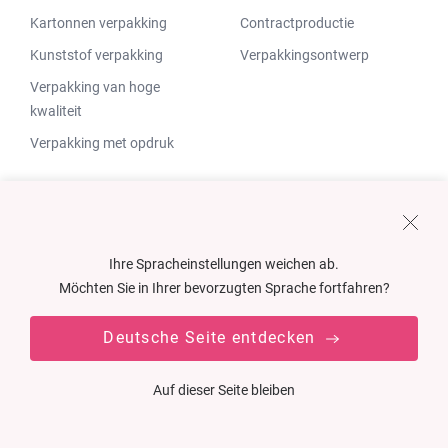
Kartonnen verpakking
Contractproductie
Kunststof verpakking
Verpakkingsontwerp
Verpakking van hoge
kwaliteit
Verpakking met opdruk
Voor juweliers
Industrieën
Ihre Spracheinstellungen weichen ab.
Möchten Sie in Ihrer bevorzugten Sprache fortfahren?
Verpakkingen voor sieraden
Munten, medailles &
decoraties
Kartonnen
Deutsche Seite entdecken
sieradenverpakking
Cosmetica
Kunststof
Modeartikelen
Auf dieser Seite bleiben
sieradenverpakking
Messen & bestek
Sieradenetuis van hoge
Fabrieken &