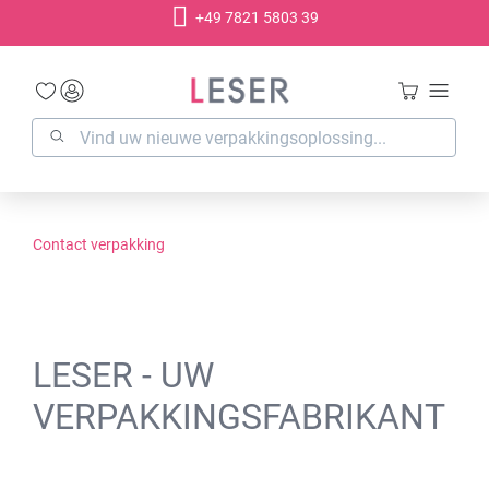
+49 7821 5803 39
hoofdinhoud
Contact verpakking
LESER - UW
VERPAKKINGSFABRIKANT