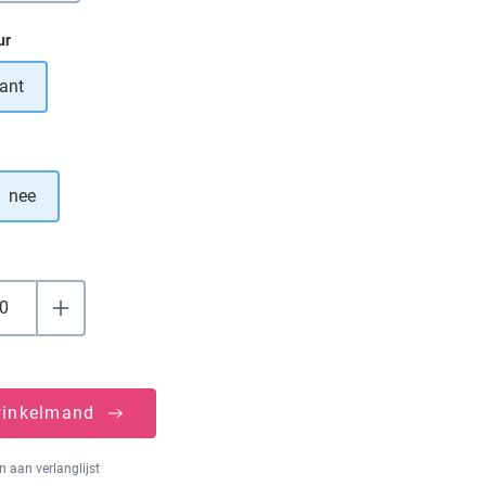
ur
ant
nee
winkelmand
 aan verlanglijst