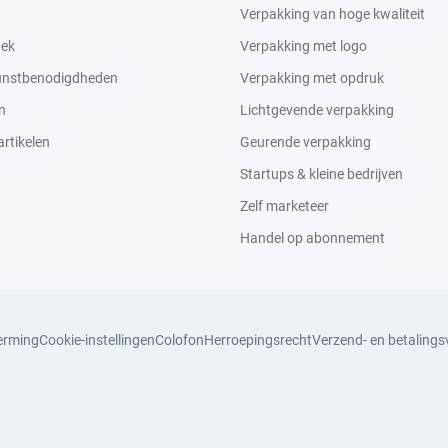
Verpakking van hoge kwaliteit
tek
Verpakking met logo
kunstbenodigdheden
Verpakking met opdruk
n
Lichtgevende verpakking
rtikelen
Geurende verpakking
Startups & kleine bedrijven
Zelf marketeer
Handel op abonnement
erming
Cookie-instellingen
Colofon
Herroepingsrecht
Verzend- en betaling