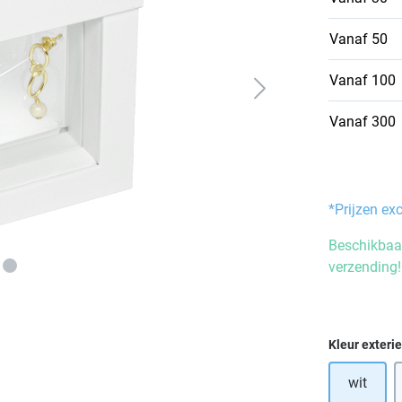
Vanaf
50
Vanaf
100
Vanaf
300
*Prijzen ex
Beschikbaar
verzending!
Selecteer
Kleur exteri
wit