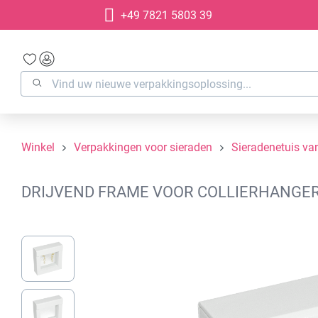
+49 7821 5803 39
oekopdracht
Ga naar de hoofdnavigatie
Winkel
Verpakkingen voor sieraden
Sieradenetuis van
DRIJVEND FRAME VOOR COLLIERHANGERS
Afbeeldingengalerij overslaan