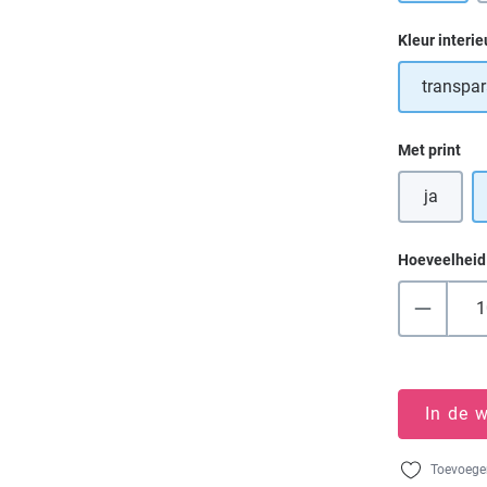
Selecteer
Kleur interie
transpar
Selecteer
Met print
ja
Hoeveelheid
In de 
Toevoegen