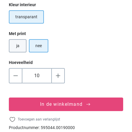
Selecteer
Kleur interieur
transparant
Selecteer
Met print
ja
nee
Hoeveelheid
In de winkelmand
Toevoegen aan verlanglijst
Productnummer:
595044.00190000