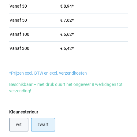
Vanaf
30
€ 8,94*
Vanaf
50
€ 7,62*
Vanaf
100
€ 6,62*
Vanaf
300
€ 6,42*
*Prijzen excl. BTW en excl. verzendkosten
Beschikbaar – met druk duurt het ongeveer 8 werkdagen tot
verzending!
Selecteer
Kleur exterieur
wit
zwart