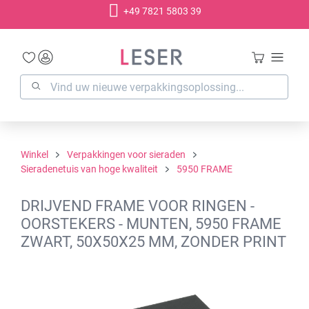
+49 7821 5803 39
hoofdinhoud
Winkel
Verpakkingen voor sieraden
Sieradenetuis van hoge kwaliteit
5950 FRAME
DRIJVEND FRAME VOOR RINGEN -
OORSTEKERS - MUNTEN, 5950 FRAME
ZWART, 50X50X25 MM, ZONDER PRINT
Afbeeldingengalerij overslaan