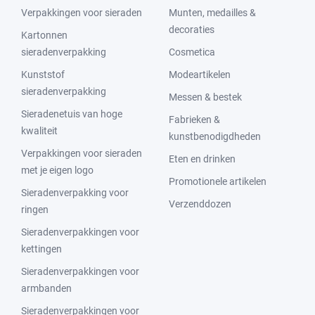
Verpakkingen voor sieraden
Munten, medailles &
decoraties
Kartonnen
sieradenverpakking
Cosmetica
Kunststof
Modeartikelen
sieradenverpakking
Messen & bestek
Sieradenetuis van hoge
Fabrieken &
kwaliteit
kunstbenodigdheden
Verpakkingen voor sieraden
Eten en drinken
met je eigen logo
Promotionele artikelen
Sieradenverpakking voor
Verzenddozen
ringen
Sieradenverpakkingen voor
kettingen
Sieradenverpakkingen voor
armbanden
Sieradenverpakkingen voor