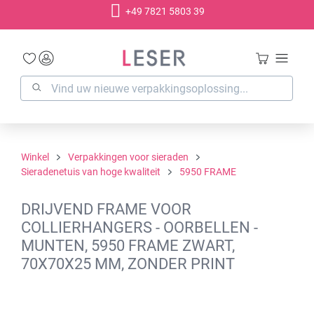
+49 7821 5803 39
hoofdinhoud
Winkel
Verpakkingen voor sieraden
Sieradenetuis van hoge kwaliteit
5950 FRAME
DRIJVEND FRAME VOOR
COLLIERHANGERS - OORBELLEN -
MUNTEN, 5950 FRAME ZWART,
70X70X25 MM, ZONDER PRINT
Afbeeldingengalerij overslaan