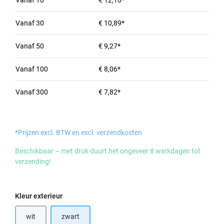
Vanaf
10
€ 12,10*
Vanaf
30
€ 10,89*
Vanaf
50
€ 9,27*
Vanaf
100
€ 8,06*
Vanaf
300
€ 7,82*
*Prijzen excl. BTW en excl. verzendkosten
Beschikbaar – met druk duurt het ongeveer 8 werkdagen tot
verzending!
Selecteer
Kleur exterieur
wit
zwart