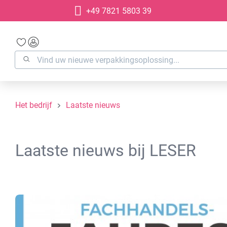
+49 7821 5803 39
oekopdracht
Ga naar de hoofdnavigatie
Het bedrijf
Laatste nieuws
Laatste nieuws bij LESER