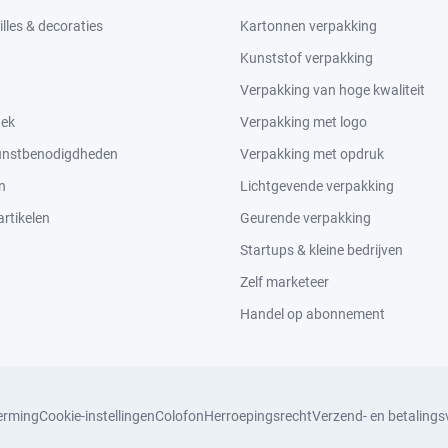
lles & decoraties
Kartonnen verpakking
Kunststof verpakking
Verpakking van hoge kwaliteit
tek
Verpakking met logo
kunstbenodigdheden
Verpakking met opdruk
n
Lichtgevende verpakking
rtikelen
Geurende verpakking
Startups & kleine bedrijven
Zelf marketeer
Handel op abonnement
erming
Cookie-instellingen
Colofon
Herroepingsrecht
Verzend- en betaling