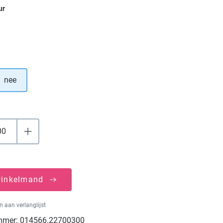
ur
nee
winkelmand
 aan verlanglijst
mmer:
014566.22700300