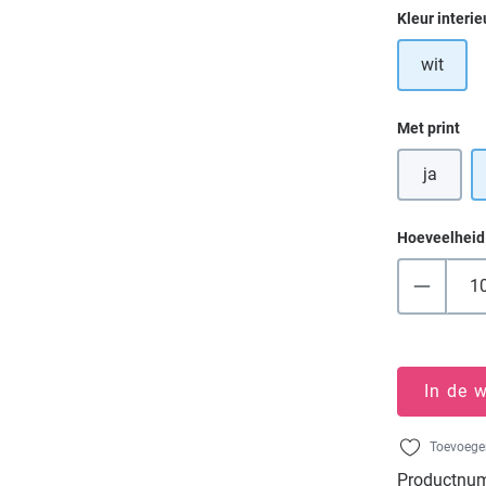
Selecteer
Kleur interie
wit
Selecteer
Met print
ja
Hoeveelheid
In de 
Toevoegen
Productnu