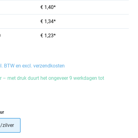
€ 1,40*
€ 1,34*
0
€ 1,23*
cl. BTW en excl. verzendkosten
 – met druk duurt het ongeveer 9 werkdagen tot
eur
zilver