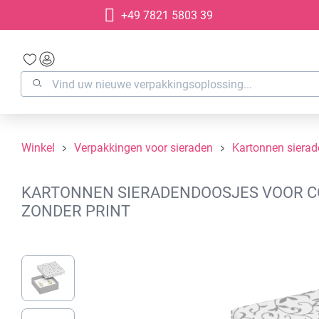
+49 7821 5803 39
oekopdracht
Ga naar de hoofdnavigatie
Winkel
Verpakkingen voor sieraden
Kartonnen siera
KARTONNEN SIERADENDOOSJES VOOR COL
ZONDER PRINT
Afbeeldingengalerij overslaan