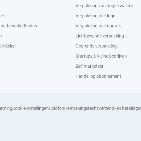
Verpakking van hoge kwaliteit
tek
Verpakking met logo
kunstbenodigdheden
Verpakking met opdruk
n
Lichtgevende verpakking
rtikelen
Geurende verpakking
Startups & kleine bedrijven
Zelf marketeer
Handel op abonnement
erming
Cookie-instellingen
Colofon
Herroepingsrecht
Verzend- en betaling