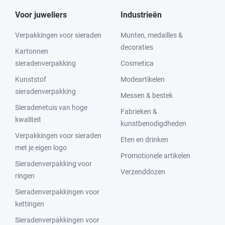
Voor juweliers
Industrieën
Verpakkingen voor sieraden
Munten, medailles &
decoraties
Kartonnen
sieradenverpakking
Cosmetica
Kunststof
Modeartikelen
sieradenverpakking
Messen & bestek
Sieradenetuis van hoge
Fabrieken &
kwaliteit
kunstbenodigdheden
Verpakkingen voor sieraden
Eten en drinken
met je eigen logo
Promotionele artikelen
Sieradenverpakking voor
Verzenddozen
ringen
Sieradenverpakkingen voor
kettingen
Sieradenverpakkingen voor