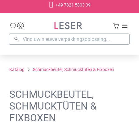
+49 7821 5803 39
hoofdinhoud
Katalog
Schmuckbeutel, Schmucktüten & Fixboxen
SCHMUCKBEUTEL,
SCHMUCKTÜTEN &
FIXBOXEN