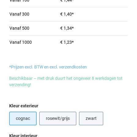
Vanaf
100
€ 1,44*
Vanaf
300
€ 1,40*
Vanaf
500
€ 1,34*
Vanaf
1000
€ 1,23*
*Prijzen excl. BTW en excl. verzendkosten
Beschikbaar – met druk duurt het ongeveer 8 werkdagen tot
verzending!
Selecteer
Kleur exterieur
cognac
rosewit/grijs
zwart
Selecteer
Kleur interieur