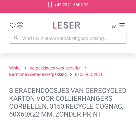
+49 7821 5803 39
hoofdinhoud
Winkel
Verpakkingen voor sieraden
Kartonnen sieradenverpakking
0150 RECYCLE
SIERADENDOOSJES VAN GERECYCLED
KARTON VOOR COLLIERHANGERS -
OORBELLEN, 0150 RECYCLE COGNAC,
60X60X22 MM, ZONDER PRINT
Afbeeldingengalerij overslaan