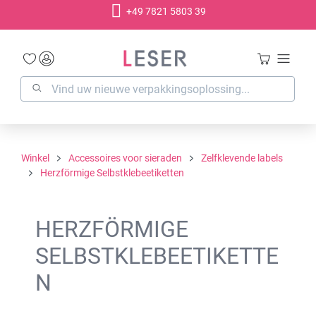
+49 7821 5803 39
hoofdinhoud
Winkel
Accessoires voor sieraden
Zelfklevende labels
Herzförmige Selbstklebeetiketten
HERZFÖRMIGE
SELBSTKLEBEETIKETTE
N