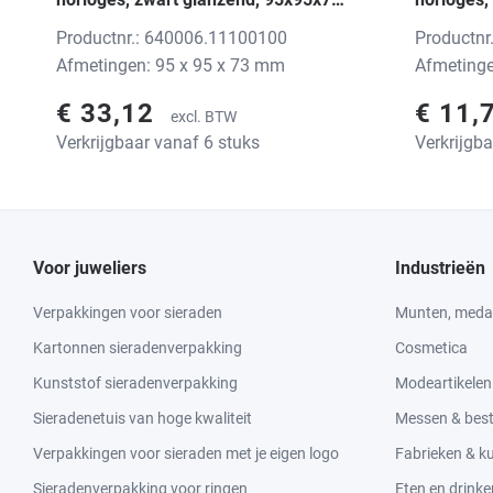
mm, zonder print
zonder pr
Productnr.: 640006.11100100
Productnr
Afmetingen: 95 x 95 x 73 mm
Afmetinge
€ 33,12
€ 11,
excl. BTW
Verkrijgbaar vanaf 6 stuks
Verkrijgb
Voor juweliers
Industrieën
Verpakkingen voor sieraden
Munten, medai
Kartonnen sieradenverpakking
Cosmetica
Kunststof sieradenverpakking
Modeartikelen
Sieradenetuis van hoge kwaliteit
Messen & bes
Verpakkingen voor sieraden met je eigen logo
Fabrieken & 
Sieradenverpakking voor ringen
Eten en drinke