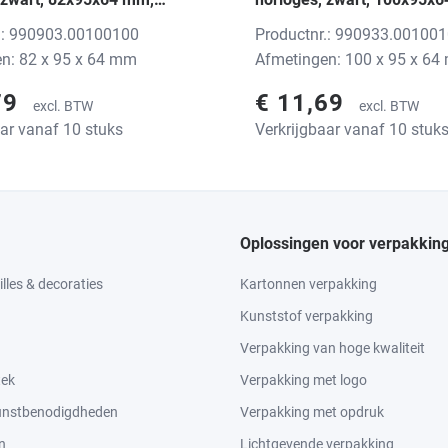
int
zonder print
.: 990903.00100100
Productnr.: 990933.00100
n: 82 x 95 x 64 mm
Afmetingen: 100 x 95 x 6
79
€ 11,69
excl. BTW
excl. BTW
aar vanaf 10 stuks
Verkrijgbaar vanaf 10 stuk
Oplossingen voor verpakkin
lles & decoraties
Kartonnen verpakking
Kunststof verpakking
Verpakking van hoge kwaliteit
tek
Verpakking met logo
kunstbenodigdheden
Verpakking met opdruk
n
Lichtgevende verpakking