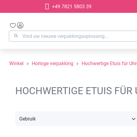
+49 7821 5803 39
oekopdracht
Ga naar de hoofdnavigatie
Winkel
Horloge verpakking
Hochwertige Etuis für Uh
HOCHWERTIGE ETUIS FÜR
Gebruik