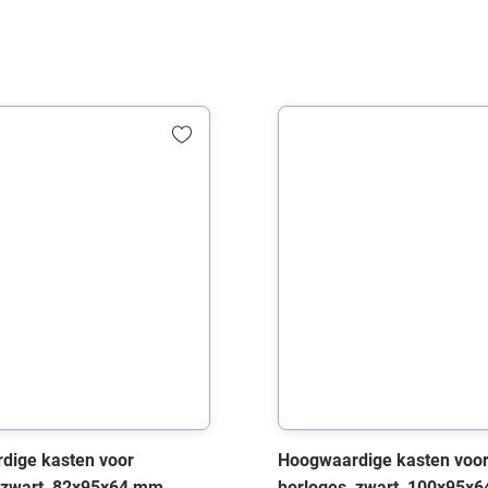
dige kasten voor
Hoogwaardige kasten voo
 zwart, 82x95x64 mm,
horloges, zwart, 100x95x