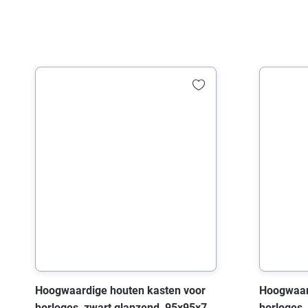
Hoogwaardige houten kasten voor
Hoogwaar
horloges, zwart glanzend, 95x95x73
horloges,