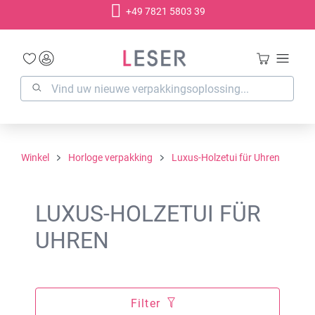
+49 7821 5803 39
hoofdinhoud
Winkel
Horloge verpakking
Luxus-Holzetui für Uhren
LUXUS-HOLZETUI FÜR
UHREN
Filter