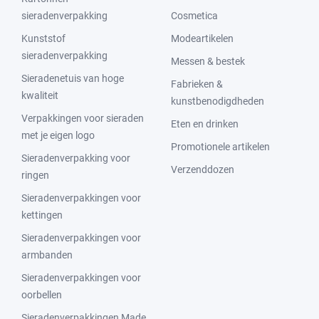
sieradenverpakking
Cosmetica
Kunststof
Modeartikelen
sieradenverpakking
Messen & bestek
Sieradenetuis van hoge
Fabrieken &
kwaliteit
kunstbenodigdheden
Verpakkingen voor sieraden
Eten en drinken
met je eigen logo
Promotionele artikelen
Sieradenverpakking voor
Verzenddozen
ringen
Sieradenverpakkingen voor
kettingen
Sieradenverpakkingen voor
armbanden
Sieradenverpakkingen voor
oorbellen
Sieradenverpakkingen Made