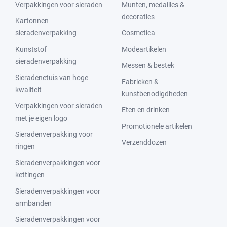
Verpakkingen voor sieraden
Munten, medailles &
decoraties
Kartonnen
sieradenverpakking
Cosmetica
Kunststof
Modeartikelen
sieradenverpakking
Messen & bestek
Sieradenetuis van hoge
Fabrieken &
kwaliteit
kunstbenodigdheden
Verpakkingen voor sieraden
Eten en drinken
met je eigen logo
Promotionele artikelen
Sieradenverpakking voor
Verzenddozen
ringen
Sieradenverpakkingen voor
kettingen
Sieradenverpakkingen voor
armbanden
Sieradenverpakkingen voor