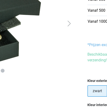
Vanaf
500
Vanaf
100
*Prijzen ex
Beschikbaar
verzending!
Selecteer
Kleur exteri
zwart
Selecteer
Kleur interie