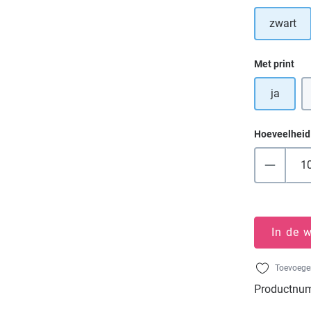
zwart
Selecteer
Met print
ja
Hoeveelheid
In de 
Toevoegen
Productnu