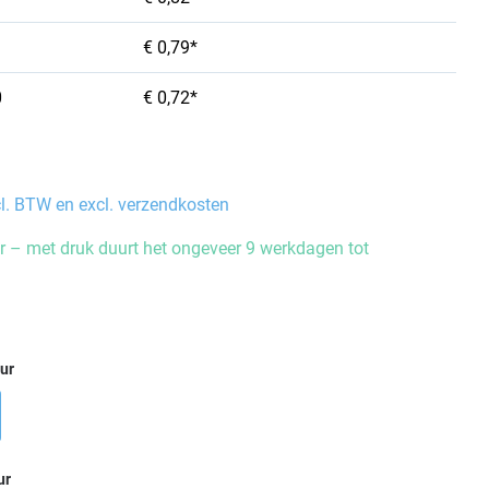
€ 0,79*
0
€ 0,72*
cl. BTW en excl. verzendkosten
 – met druk duurt het ongeveer 9 werkdagen tot
eur
ur