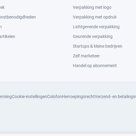
tek
Verpakking met logo
kunstbenodigdheden
Verpakking met opdruk
n
Lichtgevende verpakking
rtikelen
Geurende verpakking
Startups & kleine bedrijven
Zelf marketeer
Handel op abonnement
erming
Cookie-instellingen
Colofon
Herroepingsrecht
Verzend- en betaling