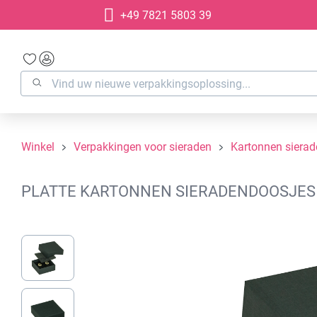
+49 7821 5803 39
oekopdracht
Ga naar de hoofdnavigatie
Winkel
Verpakkingen voor sieraden
Kartonnen siera
PLATTE KARTONNEN SIERADENDOOSJES V
Afbeeldingengalerij overslaan