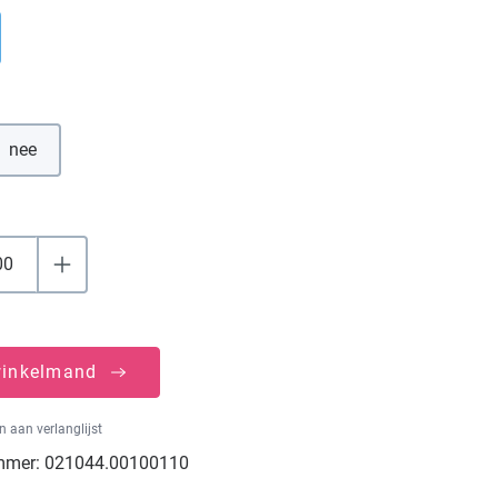
nee
winkelmand
 aan verlanglijst
mmer:
021044.00100110