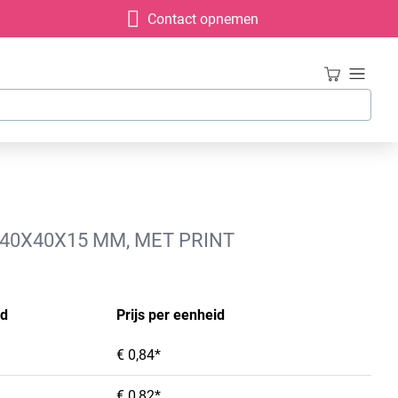
Contact opnemen
40X40X15 MM, MET PRINT
id
Prijs per eenheid
€ 0,84*
€ 0,82*