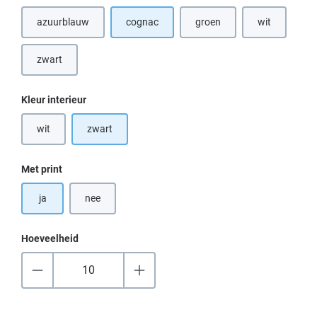
azuurblauw
cognac
groen
wit
(Deze optie is momenteel niet beschikbaar.)
(Deze optie is momenteel nie
(Deze optie i
zwart
Selecteer
Kleur interieur
wit
zwart
(Deze optie is momenteel niet beschikbaar.)
Selecteer
Met print
ja
nee
Hoeveelheid