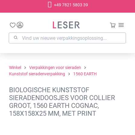
+49 7821 5803 39
hoofdinhoud
Winkel
Verpakkingen voor sieraden
Kunststof sieradenverpakking
1560 EARTH
BIOLOGISCHE KUNSTSTOF
SIERADENDOOSJES VOOR COLLIER
GROOT, 1560 EARTH COGNAC,
158X158X25 MM, MET PRINT
Afbeeldingengalerij overslaan