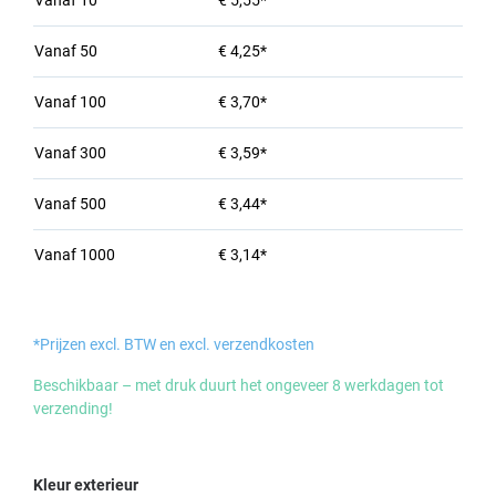
Vanaf
10
€ 5,55*
Vanaf
50
€ 4,25*
Vanaf
100
€ 3,70*
Vanaf
300
€ 3,59*
Vanaf
500
€ 3,44*
Vanaf
1000
€ 3,14*
*Prijzen excl. BTW en excl. verzendkosten
Beschikbaar – met druk duurt het ongeveer 8 werkdagen tot
verzending!
Selecteer
Kleur exterieur