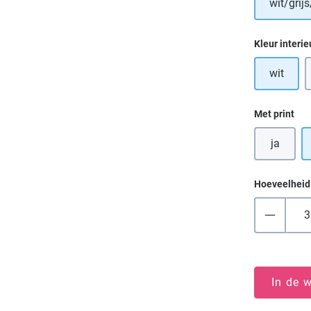
wit/grijs
Selecteer
Kleur interie
wit
Selecteer
Met print
ja
Hoeveelheid
In de 