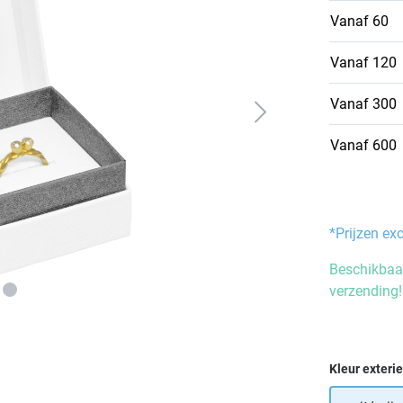
Vanaf
60
Vanaf
120
Vanaf
300
Vanaf
600
*Prijzen ex
Beschikbaar
verzending!
Selecteer
Kleur exteri