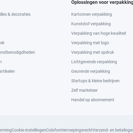
Oplossingen voor verpakkin
lles & decoraties
Kartonnen verpakking
Kunststof verpakking
Verpakking van hoge kwaliteit
tek
Verpakking met logo
kunstbenodigdheden
Verpakking met opdruk
n
Lichtgevende verpakking
rtikelen
Geurende verpakking
Startups & kleine bedrijven
Zelf marketeer
Handel op abonnement
erming
Cookie-instellingen
Colofon
Herroepingsrecht
Verzend- en betaling