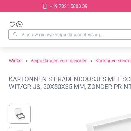
+49 7821 5803 39
oekopdracht
Ga naar de hoofdnavigatie
Winkel
Verpakkingen voor sieraden
Kartonnen siera
KARTONNEN SIERADENDOOSJES MET SCH
WIT/GRIJS, 50X50X35 MM, ZONDER PRIN
Afbeeldingengalerij overslaan