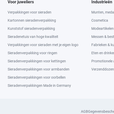
Voor juweliers
Industrieën
Verpakkingen voor sieraden
Munten, medai
Kartonnen sieradenverpakking
Cosmetica
Kunststof sieradenverpakking
Modeartikelen
Sieradenetuis van hoge kwaliteit
Messen & bes
Verpakkingen voor sieraden met je eigen logo
Fabrieken & 
Sieradenverpakking voor ringen
Eten en drinke
Sieradenverpakkingen voor kettingen
Promotionele a
Sieradenverpakkingen voor armbanden
Verzenddozen
Sieradenverpakkingen voor oorbellen
Sieradenverpakkingen Made in Germany
AGB
Gegevensbesch