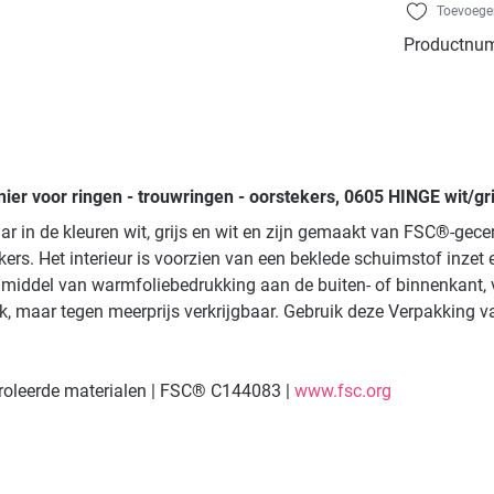
Toevoegen
Productnu
er voor ringen - trouwringen - oorstekers, 0605 HINGE wit/gr
ar in de kleuren wit, grijs en wit en zijn gemaakt van FSC®-gec
kers. Het interieur is voorzien van een beklede schuimstof inzet
middel van warmfoliebedrukking aan de buiten- of binnenkant, ver
, maar tegen meerprijs verkrijgbaar. Gebruik deze Verpakking va
troleerde materialen | FSC® C144083 |
www.fsc.org