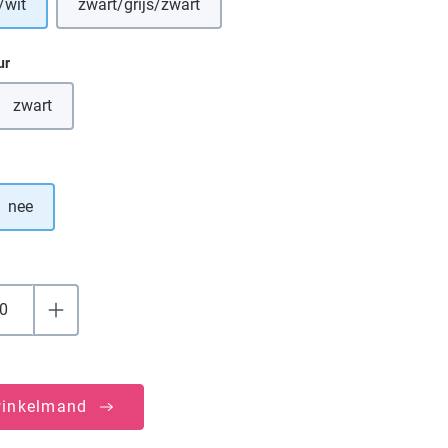
/wit
zwart/grijs/zwart
(Deze optie is momenteel niet beschikbaar.)
ur
zwart
(Deze optie is momenteel niet beschikbaar.)
nee
winkelmand