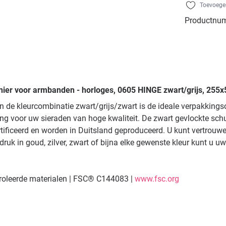
Toevoegen
Productnu
ier voor armbanden - horloges, 0605 HINGE zwart/grijs, 255x
in de kleurcombinatie zwart/grijs/zwart is de ideale verpakkin
 voor uw sieraden van hoge kwaliteit. De zwart gevlockte schuim
ficeerd en worden in Duitsland geproduceerd. U kunt vertrouwen
uk in goud, zilver, zwart of bijna elke gewenste kleur kunt u u
troleerde materialen | FSC® C144083 |
www.fsc.org