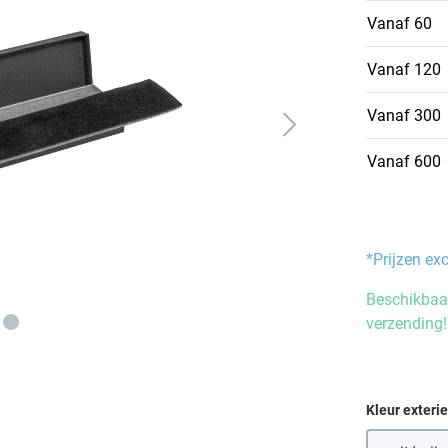
Vanaf
60
Vanaf
120
Vanaf
300
Vanaf
600
*Prijzen ex
Beschikbaar
verzending!
Selecteer
Kleur exteri