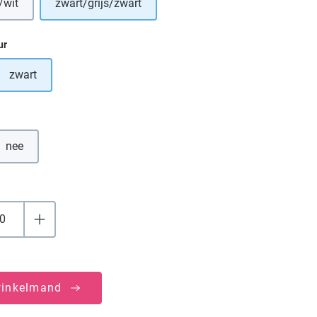
/wit
zwart/grijs/zwart
eze optie is momenteel niet beschikbaar.)
ur
zwart
tie is momenteel niet beschikbaar.)
nee
winkelmand