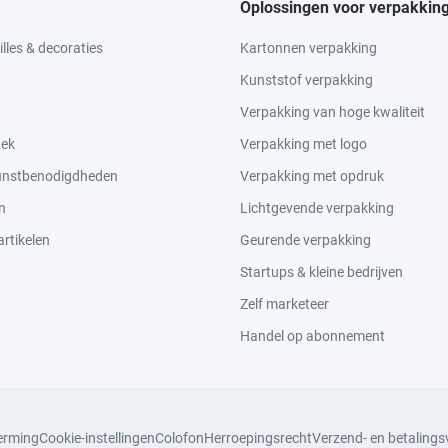
Oplossingen voor verpakkin
lles & decoraties
Kartonnen verpakking
Kunststof verpakking
Verpakking van hoge kwaliteit
tek
Verpakking met logo
kunstbenodigdheden
Verpakking met opdruk
n
Lichtgevende verpakking
rtikelen
Geurende verpakking
Startups & kleine bedrijven
Zelf marketeer
Handel op abonnement
erming
Cookie-instellingen
Colofon
Herroepingsrecht
Verzend- en betaling