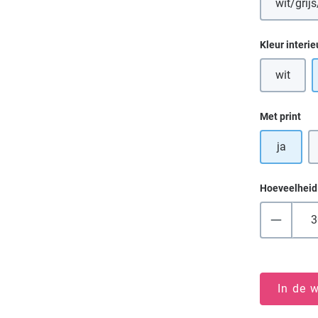
wit/grijs
(D
Selecteer
Kleur interie
wit
(Deze op
Selecteer
Met print
ja
Hoeveelheid
In de 