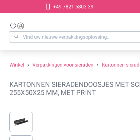
+49 7821 5803 39
oekopdracht
Ga naar de hoofdnavigatie
Winkel
Verpakkingen voor sieraden
Kartonnen siera
KARTONNEN SIERADENDOOSJES MET SCH
255X50X25 MM, MET PRINT
Afbeeldingengalerij overslaan