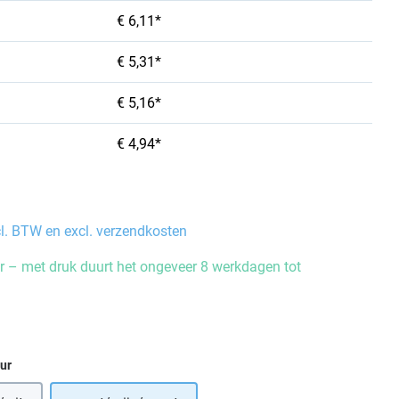
€ 6,11*
€ 5,31*
€ 5,16*
€ 4,94*
cl. BTW en excl. verzendkosten
 – met druk duurt het ongeveer 8 werkdagen tot
eur