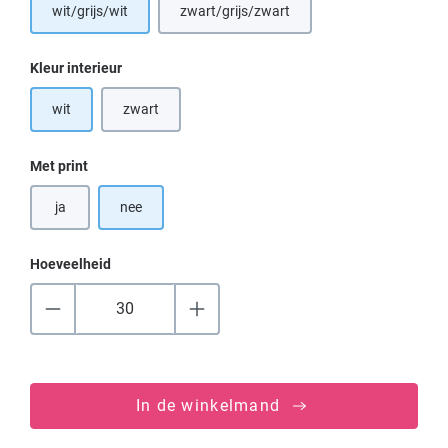
wit/grijs/wit
zwart/grijs/zwart
(Deze optie is momenteel niet beschikba
Selecteer
Kleur interieur
wit
zwart
(Deze optie is momenteel niet beschikbaar.)
Selecteer
Met print
ja
nee
Hoeveelheid
In de winkelmand