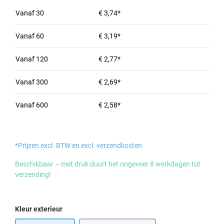
Vanaf
30
€ 3,74*
Vanaf
60
€ 3,19*
Vanaf
120
€ 2,77*
Vanaf
300
€ 2,69*
Vanaf
600
€ 2,58*
*Prijzen excl. BTW en excl. verzendkosten
Beschikbaar – met druk duurt het ongeveer 8 werkdagen tot
verzending!
Selecteer
Kleur exterieur