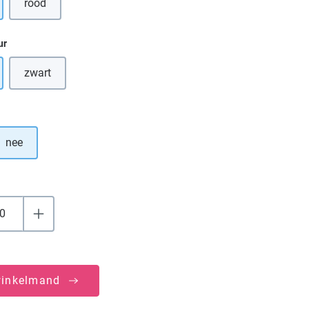
rood
(Deze optie is momenteel niet beschikbaar.)
ur
zwart
(Deze optie is momenteel niet beschikbaar.)
nee
winkelmand