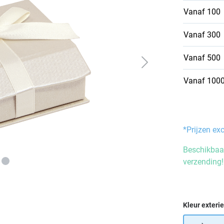
Vanaf
100
Vanaf
300
Vanaf
500
Vanaf
100
*Prijzen ex
Beschikbaar
verzending!
Selecteer
Kleur exteri