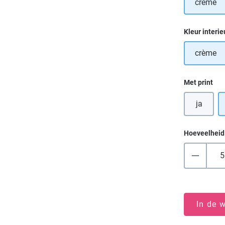
crème
Selecteer
Kleur interie
crème
Selecteer
Met print
ja
Hoeveelheid
In de 