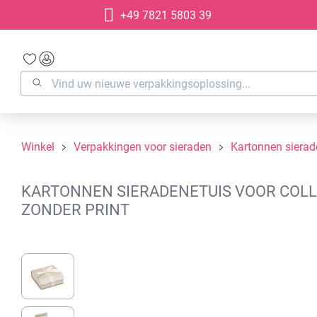
+49 7821 5803 39
oekopdracht
Ga naar de hoofdnavigatie
Winkel
Verpakkingen voor sieraden
Kartonnen siera
KARTONNEN SIERADENETUIS VOOR COLLI
ZONDER PRINT
Afbeeldingengalerij overslaan