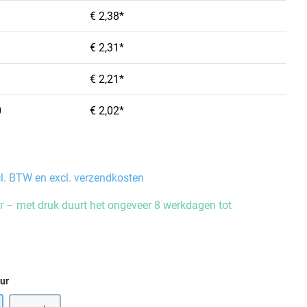
€ 2,38*
€ 2,31*
€ 2,21*
0
€ 2,02*
cl. BTW en excl. verzendkosten
 – met druk duurt het ongeveer 8 werkdagen tot
eur