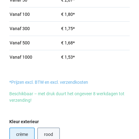
Vanaf
50
€ 2,07*
Vanaf
100
€ 1,80*
Vanaf
300
€ 1,75*
Vanaf
500
€ 1,68*
Vanaf
1000
€ 1,53*
*Prijzen excl. BTW en excl. verzendkosten
Beschikbaar – met druk duurt het ongeveer 8 werkdagen tot
verzending!
Selecteer
Kleur exterieur
crème
rood
(Deze optie is momenteel niet beschikbaar.)