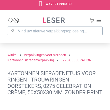
+49 7821 5803 39
hoofdinhoud
Winkel
Verpakkingen voor sieraden
Kartonnen sieradenverpakking
0275 CELEBRATION
KARTONNEN SIERADENETUIS VOOR
RINGEN - TROUWRINGEN -
OORSTEKERS, 0275 CELEBRATION
CRÈME, 50X50X30 MM, ZONDER PRINT
Afbeeldingengalerij overslaan