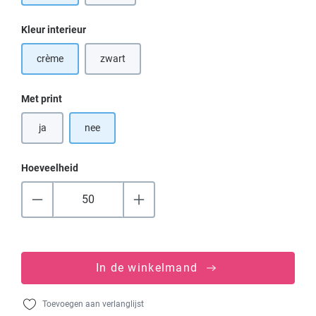
Selecteer
Kleur interieur
crème
zwart
(Deze optie is momenteel niet beschikbaar.)
Selecteer
Met print
ja
nee
Hoeveelheid
In de winkelmand
Toevoegen aan verlanglijst