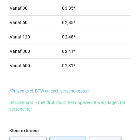
Vanaf
30
€ 3,35*
Vanaf
60
€ 2,85*
Vanaf
120
€ 2,48*
Vanaf
300
€ 2,41*
Vanaf
600
€ 2,31*
*Prijzen excl. BTW en excl. verzendkosten
Beschikbaar – met druk duurt het ongeveer 8 werkdagen tot
verzending!
Selecteer
Kleur exterieur