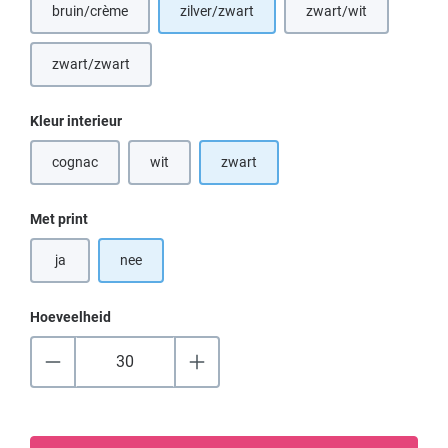
bruin/crème
zilver/zwart
zwart/wit
(Deze optie is momenteel niet beschikbaar.)
(Deze optie is momen
zwart/zwart
Selecteer
Kleur interieur
cognac
wit
zwart
(Deze optie is momenteel niet beschikbaar.)
(Deze optie is momenteel niet beschikbaar.)
Selecteer
Met print
ja
nee
Hoeveelheid