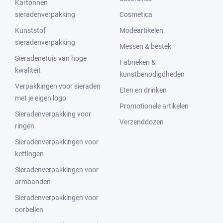
Kartonnen
sieradenverpakking
Cosmetica
Kunststof
Modeartikelen
sieradenverpakking
Messen & bestek
Sieradenetuis van hoge
Fabrieken &
kwaliteit
kunstbenodigdheden
Verpakkingen voor sieraden
Eten en drinken
met je eigen logo
Promotionele artikelen
Sieradenverpakking voor
Verzenddozen
ringen
Sieradenverpakkingen voor
kettingen
Sieradenverpakkingen voor
armbanden
Sieradenverpakkingen voor
oorbellen