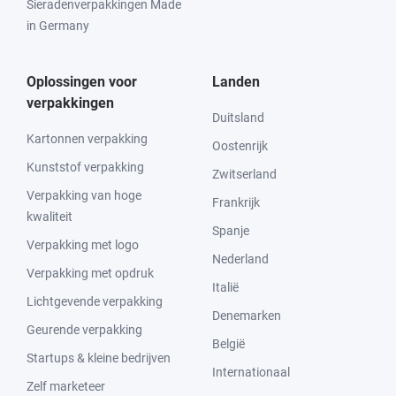
Sieradenverpakkingen Made
in Germany
Oplossingen voor
Landen
verpakkingen
Duitsland
Kartonnen verpakking
Oostenrijk
Kunststof verpakking
Zwitserland
Verpakking van hoge
Frankrijk
kwaliteit
Spanje
Verpakking met logo
Nederland
Verpakking met opdruk
Italië
Lichtgevende verpakking
Denemarken
Geurende verpakking
België
Startups & kleine bedrijven
Internationaal
Zelf marketeer