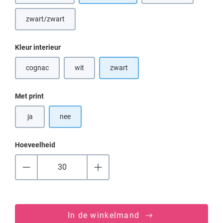
zwart/zwart
Selecteer
Kleur interieur
cognac
wit
zwart
(Deze optie is momenteel niet beschikbaar.)
(Deze optie is momenteel niet beschikbaar.)
Selecteer
Met print
ja
nee
Hoeveelheid
In de winkelmand