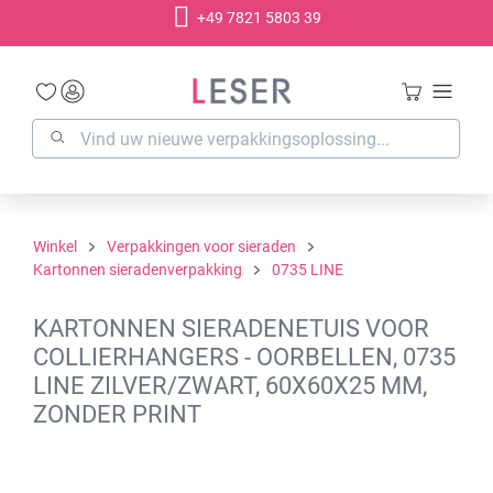
+49 7821 5803 39
hoofdinhoud
Winkel
Verpakkingen voor sieraden
Kartonnen sieradenverpakking
0735 LINE
KARTONNEN SIERADENETUIS VOOR
COLLIERHANGERS - OORBELLEN, 0735
LINE ZILVER/ZWART, 60X60X25 MM,
ZONDER PRINT
Afbeeldingengalerij overslaan