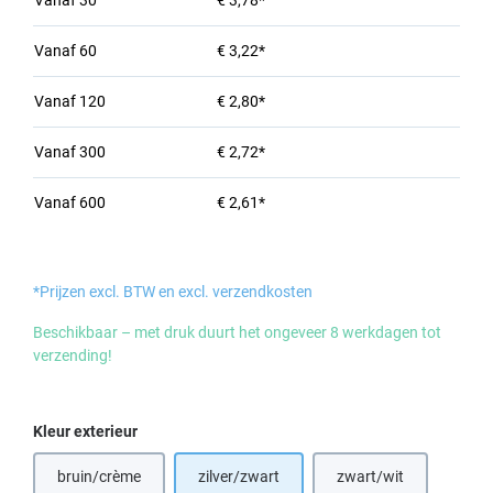
Vanaf
30
€ 3,78*
Vanaf
60
€ 3,22*
Vanaf
120
€ 2,80*
Vanaf
300
€ 2,72*
Vanaf
600
€ 2,61*
*Prijzen excl. BTW en excl. verzendkosten
Beschikbaar – met druk duurt het ongeveer 8 werkdagen tot
verzending!
Selecteer
Kleur exterieur
bruin/crème
zilver/zwart
zwart/wit
(Deze optie is momenteel niet beschikbaar.)
(Deze optie is momen