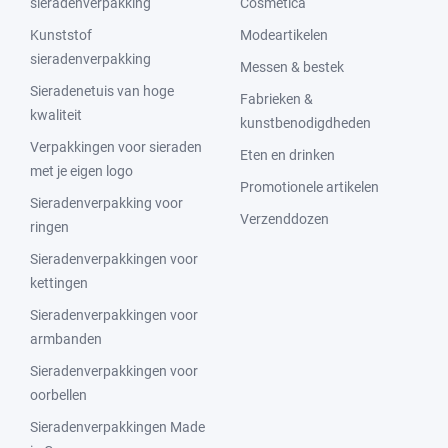
sieradenverpakking
Cosmetica
Kunststof
Modeartikelen
sieradenverpakking
Messen & bestek
Sieradenetuis van hoge
Fabrieken &
kwaliteit
kunstbenodigdheden
Verpakkingen voor sieraden
Eten en drinken
met je eigen logo
Promotionele artikelen
Sieradenverpakking voor
Verzenddozen
ringen
Sieradenverpakkingen voor
kettingen
Sieradenverpakkingen voor
armbanden
Sieradenverpakkingen voor
oorbellen
Sieradenverpakkingen Made