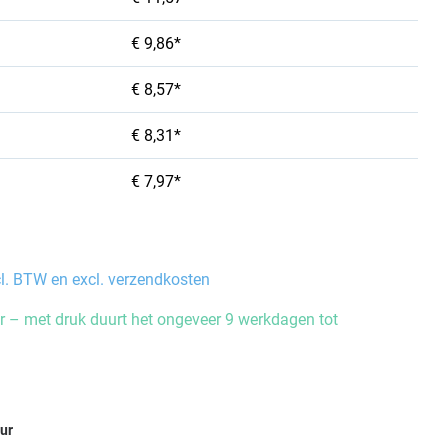
€ 9,86*
€ 8,57*
€ 8,31*
€ 7,97*
cl. BTW en excl. verzendkosten
 – met druk duurt het ongeveer 9 werkdagen tot
eur