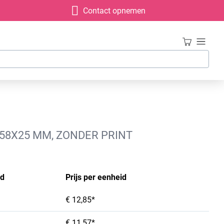
Contact opnemen
158X25 MM, ZONDER PRINT
id
Prijs per eenheid
€ 12,85*
€ 11,57*