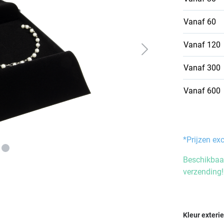
Vanaf
60
Vanaf
120
Vanaf
300
Vanaf
600
*Prijzen ex
Beschikbaar
verzending!
Selecteer
Kleur exteri