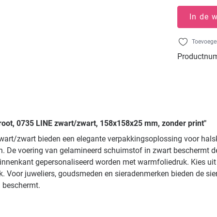
In de 
Toevoegen
Productnu
groot, 0735 LINE zwart/zwart, 158x158x25 mm, zonder print"
zwart/zwart bieden een elegante verpakkingsoplossing voor hals
 De voering van gelamineerd schuimstof in zwart beschermt de 
nnenkant gepersonaliseerd worden met warmfoliedruk. Kies uit go
k. Voor juweliers, goudsmeden en sieradenmerken bieden de siera
n beschermt.