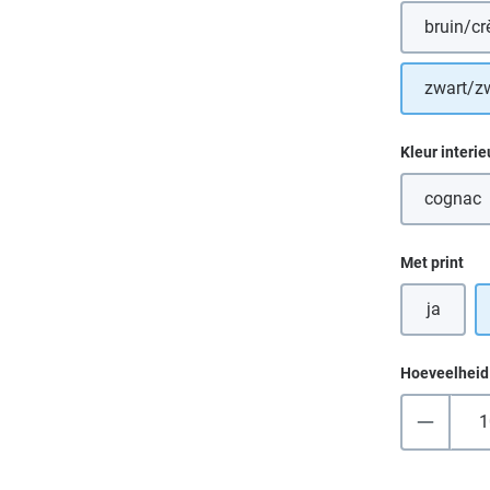
bruin/c
(D
zwart/z
Selecteer
Kleur interie
cognac
(Deze
Selecteer
Met print
ja
Hoeveelheid