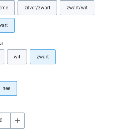
rème
zilver/zwart
zwart/wit
eze optie is momenteel niet beschikbaar.)
(Deze optie is momenteel niet be
wart
ur
wit
zwart
 optie is momenteel niet beschikbaar.)
(Deze optie is momenteel niet beschikbaar.)
nee