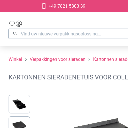
+49 7821 5803 39
oekopdracht
Ga naar de hoofdnavigatie
Winkel
Verpakkingen voor sieraden
Kartonnen siera
KARTONNEN SIERADENETUIS VOOR COLLI
Afbeeldingengalerij overslaan