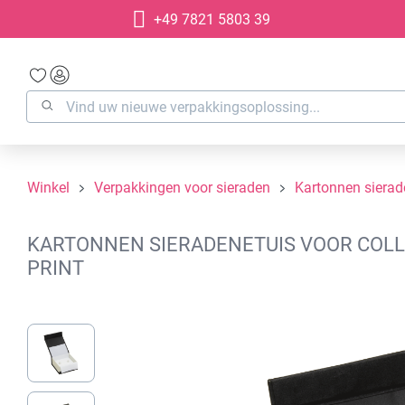
+49 7821 5803 39
oekopdracht
Ga naar de hoofdnavigatie
Winkel
Verpakkingen voor sieraden
Kartonnen siera
KARTONNEN SIERADENETUIS VOOR COLLI
PRINT
Afbeeldingengalerij overslaan