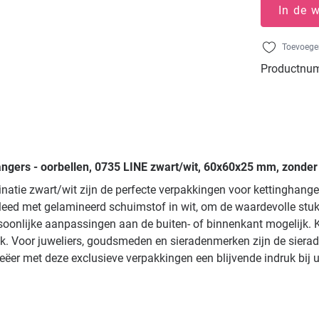
In de 
Toevoegen
Productnu
angers - oorbellen, 0735 LINE zwart/wit, 60x60x25 mm, zonder 
inatie zwart/wit zijn de perfecte verpakkingen voor kettinghang
eed met gelamineerd schuimstof in wit, om de waardevolle stukk
nlijke aanpassingen aan de buiten- of binnenkant mogelijk. Kies
k. Voor juweliers, goudsmeden en sieradenmerken zijn de sierade
eëer met deze exclusieve verpakkingen een blijvende indruk bij 