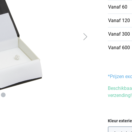
Vanaf
60
Vanaf
120
Vanaf
300
Vanaf
600
*Prijzen ex
Beschikbaar
verzending!
Selecteer
Kleur exteri