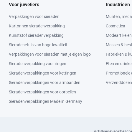
Voor juweliers
Industrieën
Verpakkingen voor sieraden
Munten, medai
Kartonnen sieradenverpakking
Cosmetica
Kunststof sieradenverpakking
Modeartikelen
Sieradenetuis van hoge kwaliteit
Messen & bes
Verpakkingen voor sieraden met je eigen logo
Fabrieken & 
Sieradenverpakking voor ringen
Eten en drinke
Sieradenverpakkingen voor kettingen
Promotionele a
Sieradenverpakkingen voor armbanden
Verzenddozen
Sieradenverpakkingen voor oorbellen
Sieradenverpakkingen Made in Germany
AGB
Gegevensbesch