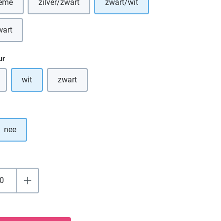
rème
zilver/zwart
zwart/wit
eze optie is momenteel niet beschikbaar.)
(Deze optie is momenteel niet beschikbaar.)
wart
ze optie is momenteel niet beschikbaar.)
ur
wit
zwart
 optie is momenteel niet beschikbaar.)
(Deze optie is momenteel niet beschikbaar.)
nee