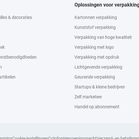
Oplossingen voor verpakkin
lles & decoraties
Kartonnen verpakking
Kunststof verpakking
Verpakking van hoge kwaliteit
tek
Verpakking met logo
kunstbenodigdheden
Verpakking met opdruk
n
Lichtgevende verpakking
rtikelen
Geurende verpakking
Startups & kleine bedrijven
Zelf marketeer
Handel op abonnement
erming
Cookie-instellingen
Colofon
Herroepingsrecht
Verzend- en betaling