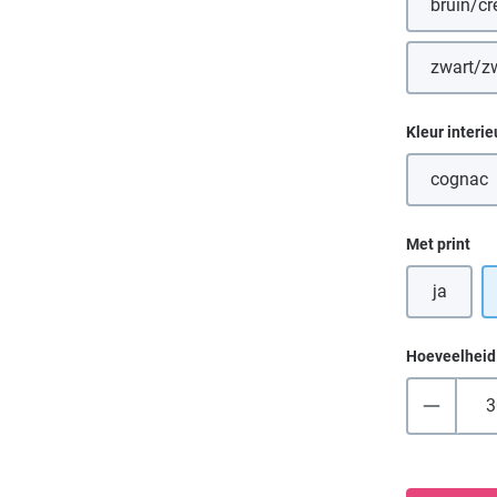
bruin/c
(D
zwart/z
(De
Selecteer
Kleur interie
cognac
(Deze
Selecteer
Met print
ja
Hoeveelheid