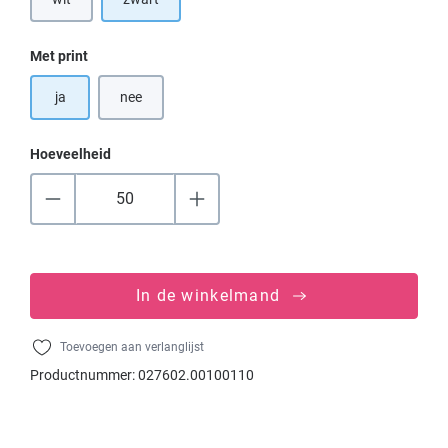
(Deze optie is momenteel niet beschikbaar.)
Selecteer
Met print
ja
nee
Hoeveelheid
In de winkelmand
Toevoegen aan verlanglijst
Productnummer:
027602.00100110