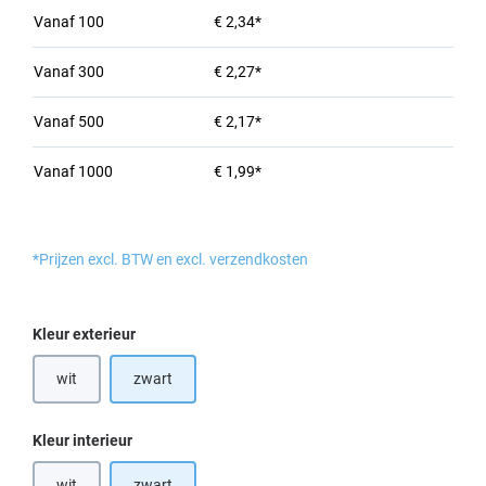
Vanaf
100
€ 2,34*
Vanaf
300
€ 2,27*
Vanaf
500
€ 2,17*
Vanaf
1000
€ 1,99*
*Prijzen excl. BTW en excl. verzendkosten
Selecteer
Kleur exterieur
wit
zwart
(Deze optie is momenteel niet beschikbaar.)
Selecteer
Kleur interieur
wit
zwart