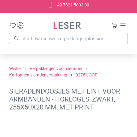
+49 7821 5803 39
hoofdinhoud
Winkel
Verpakkingen voor sieraden
Kartonnen sieradenverpakking
0276 LOOP
SIERADENDOOSJES MET LINT VOOR
ARMBANDEN - HORLOGES, ZWART,
255X50X20 MM, MET PRINT
Afbeeldingengalerij overslaan