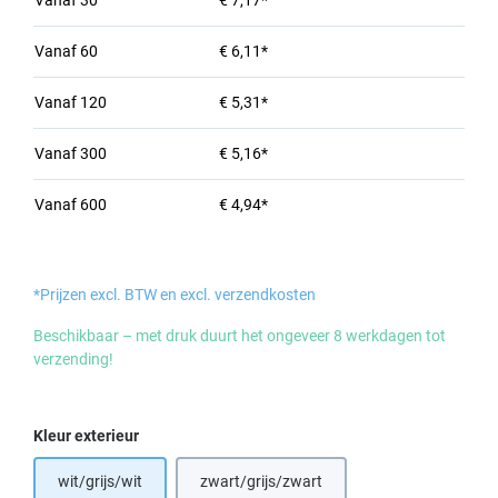
Vanaf
30
€ 7,17*
Vanaf
60
€ 6,11*
Vanaf
120
€ 5,31*
Vanaf
300
€ 5,16*
Vanaf
600
€ 4,94*
*Prijzen excl. BTW en excl. verzendkosten
Beschikbaar – met druk duurt het ongeveer 8 werkdagen tot
verzending!
Selecteer
Kleur exterieur
wit/grijs/wit
zwart/grijs/zwart
(Deze optie is momenteel niet beschikba