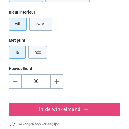
Selecteer
Kleur interieur
wit
zwart
(Deze optie is momenteel niet beschikbaar.)
Selecteer
Met print
ja
nee
Hoeveelheid
In de winkelmand
Toevoegen aan verlanglijst