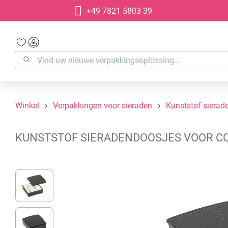
+49 7821 5803 39
oekopdracht
Ga naar de hoofdnavigatie
Winkel
Verpakkingen voor sieraden
Kunststof sierad
KUNSTSTOF SIERADENDOOSJES VOOR COL
Afbeeldingengalerij overslaan