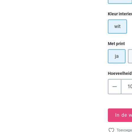
Selecteer
Kleur interie
wit
Selecteer
Met print
ja
Hoeveelheid
In de 
Toevoegen