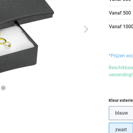
Vanaf
500
Vanaf
100
*Prijzen ex
Beschikbaar
verzending!
Selecteer
Kleur exteri
blauw
zwart