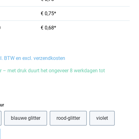
€ 0,75*
0
€ 0,68*
cl. BTW en excl. verzendkosten
 – met druk duurt het ongeveer 8 werkdagen tot
eur
blauwe glitter
rood-glitter
violet