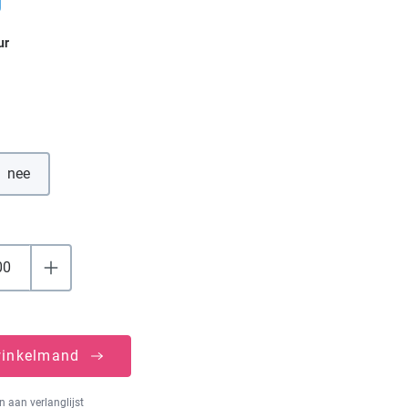
ur
nee
winkelmand
 aan verlanglijst