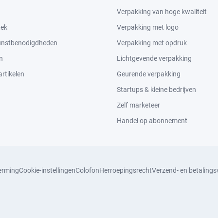
Verpakking van hoge kwaliteit
tek
Verpakking met logo
kunstbenodigdheden
Verpakking met opdruk
n
Lichtgevende verpakking
rtikelen
Geurende verpakking
Startups & kleine bedrijven
Zelf marketeer
Handel op abonnement
erming
Cookie-instellingen
Colofon
Herroepingsrecht
Verzend- en betaling