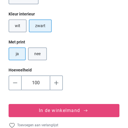
(Deze optie is momenteel niet beschikbaar.)
Selecteer
Kleur interieur
wit
zwart
(Deze optie is momenteel niet beschikbaar.)
Selecteer
Met print
ja
nee
Hoeveelheid
In de winkelmand
Toevoegen aan verlanglijst