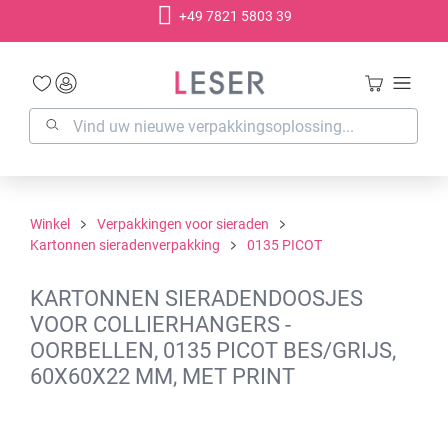
+49 7821 5803 39
hoofdinhoud
Winkel
Verpakkingen voor sieraden
Kartonnen sieradenverpakking
0135 PICOT
KARTONNEN SIERADENDOOSJES
VOOR COLLIERHANGERS -
OORBELLEN, 0135 PICOT BES/GRIJS,
60X60X22 MM, MET PRINT
Afbeeldingengalerij overslaan