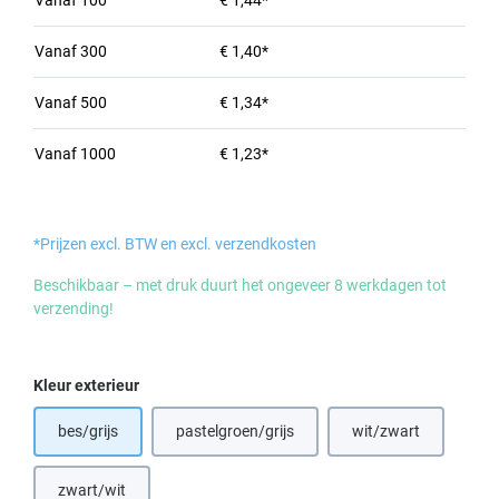
Vanaf
100
€ 1,44*
Vanaf
300
€ 1,40*
Vanaf
500
€ 1,34*
Vanaf
1000
€ 1,23*
*Prijzen excl. BTW en excl. verzendkosten
Beschikbaar – met druk duurt het ongeveer 8 werkdagen tot
verzending!
Selecteer
Kleur exterieur
bes/grijs
pastelgroen/grijs
wit/zwart
zwart/wit