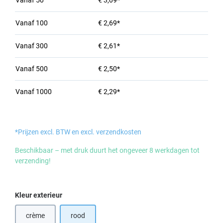
Vanaf
50
€ 3,09*
Vanaf
100
€ 2,69*
Vanaf
300
€ 2,61*
Vanaf
500
€ 2,50*
Vanaf
1000
€ 2,29*
*Prijzen excl. BTW en excl. verzendkosten
Beschikbaar – met druk duurt het ongeveer 8 werkdagen tot
verzending!
Selecteer
Kleur exterieur
crème
rood
(Deze optie is momenteel niet beschikbaar.)