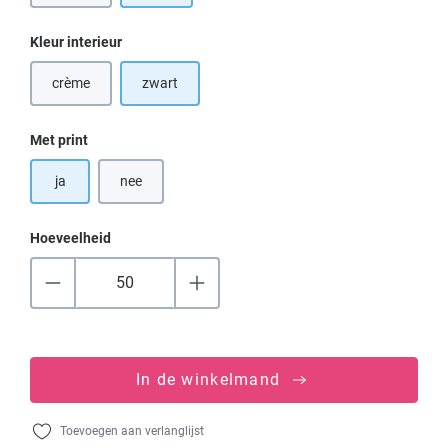
Selecteer
Kleur interieur
crème
zwart
(Deze optie is momenteel niet beschikbaar.)
Selecteer
Met print
ja
nee
Hoeveelheid
In de winkelmand
Toevoegen aan verlanglijst