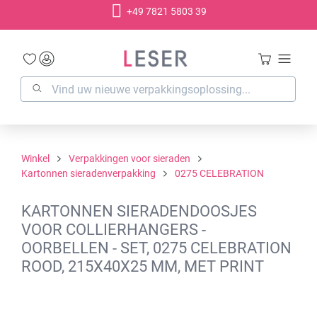
+49 7821 5803 39
hoofdinhoud
Winkel
Verpakkingen voor sieraden
Kartonnen sieradenverpakking
0275 CELEBRATION
KARTONNEN SIERADENDOOSJES
VOOR COLLIERHANGERS -
OORBELLEN - SET, 0275 CELEBRATION
ROOD, 215X40X25 MM, MET PRINT
Afbeeldingengalerij overslaan