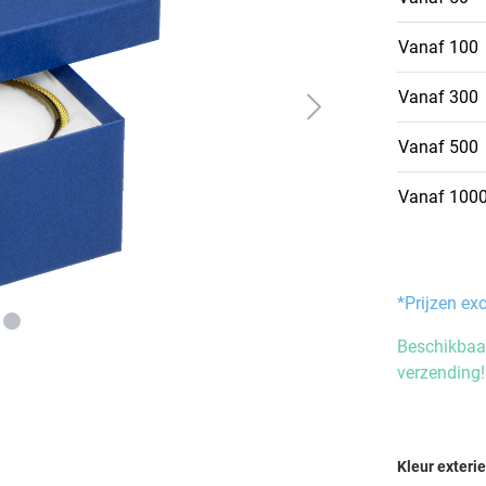
Vanaf
100
Vanaf
300
Vanaf
500
Vanaf
100
*Prijzen ex
Beschikbaar
verzending!
Selecteer
Kleur exteri