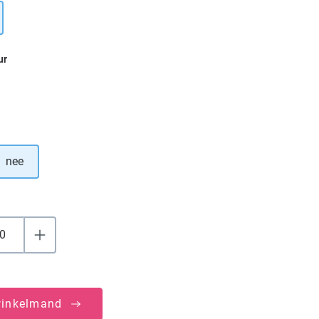
ur
nee
winkelmand