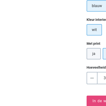
blauw
Selecteer
Kleur interie
wit
Selecteer
Met print
ja
Hoeveelheid
In de 