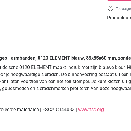
Toevoegen
Productnu
loges - armbanden, 0120 ELEMENT blauw, 85x85x60 mm, zonder
de serie 0120 ELEMENT maakt indruk met zijn blauwe kleur. Hij
or je hoogwaardige sieraden. De binnenvoering bestaat uit een 
ant laten voorzien van een hot foil-stempel. Je kunt kiezen uit gou
ers, goudsmeden en sieradenmerken profiteren van deze hoogwaardi
troleerde materialen | FSC® C144083 |
www.fsc.org