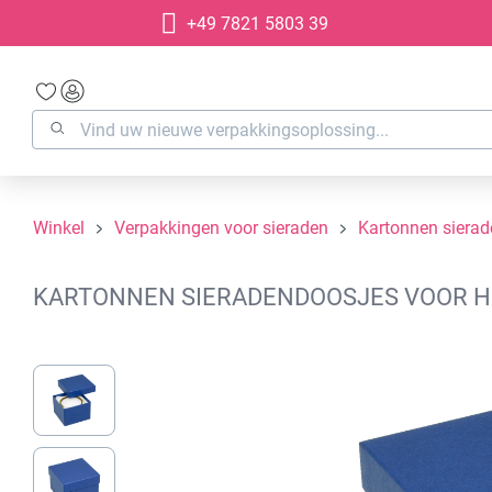
+49 7821 5803 39
oekopdracht
Ga naar de hoofdnavigatie
Winkel
Verpakkingen voor sieraden
Kartonnen siera
KARTONNEN SIERADENDOOSJES VOOR HO
Afbeeldingengalerij overslaan